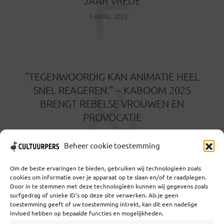
F
JAAR VREDE
7 APRIL 2025
&
“TEGENWOORDIG KAN ANIMATIE HEEL
SNEL REAGEREN.” – KABOOM 2025
BRENGT REBELSE VROUWEN EN
PROVOCATIE
12 MAART 2025
Beheer cookie toestemming
Om de beste ervaringen te bieden, gebruiken wij technologieën zoals
cookies om informatie over je apparaat op te slaan en/of te raadplegen.
Door in te stemmen met deze technologieën kunnen wij gegevens zoals
surfgedrag of unieke ID's op deze site verwerken. Als je geen
toestemming geeft of uw toestemming intrekt, kan dit een nadelige
Coöperatief Cultureel Persbureau U.A. | Salzburg 29 |
invloed hebben op bepaalde functies en mogelijkheden.
3524KS Utrecht | KvK: 55573592 |Btw: