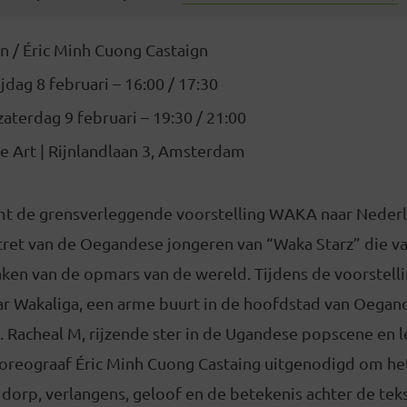
 / Éric Minh Cuong Castaign
dag 8 februari – 16:00 / 17:30
zaterdag 9 februari – 19:30 / 21:00
e Art | Rijnlandlaan 3, Amsterdam
mt de grensverleggende voorstelling WAKA naar Neder
tret van de Oegandese jongeren van “Waka Starz” die va
aken van de opmars van de wereld. Tijdens de voorstell
Wakaliga, een arme buurt in de hoofdstad van Oegan
 Racheal M, rijzende ster in de Ugandese popscene en l
horeograaf Éric Minh Cuong Castaing uitgenodigd om het
 dorp, verlangens, geloof en de betekenis achter de teks