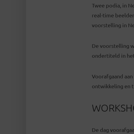
Twee podia, in N
real-time beelden
voorstelling in N
De voorstelling 
ondertiteld in he
Voorafgaand aan d
ontwikkeling en t
WORKSH
De dag voorafgaa