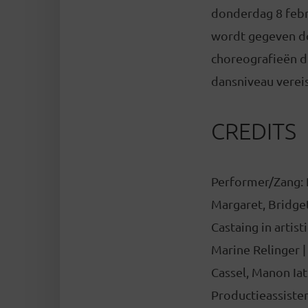
donderdag 8 febr
wordt gegeven doo
choreografieën di
dansniveau vereis
CREDITS
Performer/Zang: R
Margaret, Bridget
Castaing in arti
Marine Relinger |
Cassel, Manon Iat
Productieassisten