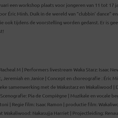
uari een workshop plaats voor jongeren van 11 tot 17 j
r Éric Minh. Duik in de wereld van “clubbin’ dance” en 
e ook tijdens de voorstelling worden gedanst. Er is ge
t!
acheal M | Performers livestream Waka Starz: Isaac New
, Jeremiah en Janice | Concept en choreografie : Éric 
stieke samenwerking met de Wakastarz en Wakaliwood | 
 Scenografie: Pia de Compiègne | Muzikale en vocale be
toni | Regie film: Isaac Ramon | productie film: Wakaliw
t Wakaliwood: Nakasujja Harriet | Projectleiding: Renau