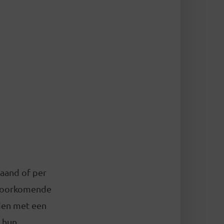
maand of per
 voorkomende
eden met een
 hun