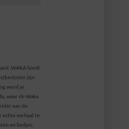
land. WAKA biedt
stbesloten zijn
ing word je
da, waar de Waka
eider van de
 echte verhaal te
ten en liedjes.