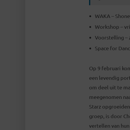
WAKA – Shonen
Workshop – vrij
Voorstelling – 
Space for Danc
Op 9 februari ko
een levendig por
om deel uit te m
meegenomen naar 
Starz opgroeiden.
groep, is door C
vertellen van hun