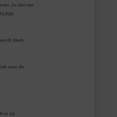
eam: Zo zien we
tijdige
 wordt deels
Minh over de
t er op