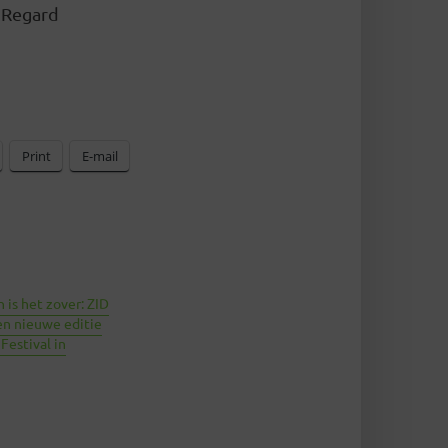
| Regard
Print
E-mail
is het zover: ZID
en nieuwe editie
Festival in