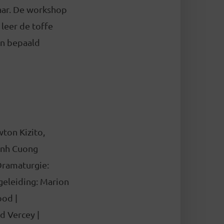
aar. De workshop
leer de toffe
en bepaald
ton Kizito,
Minh Cuong
Dramaturgie:
geleiding: Marion
ood |
d Vercey |