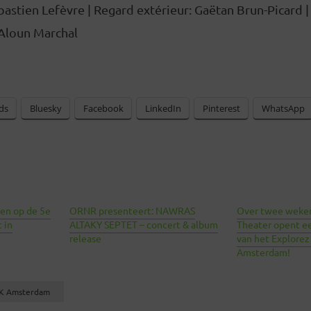
astien Lefèvre | Regard extérieur: Gaëtan Brun-Picard 
Aloun Marchal
ds
Bluesky
Facebook
LinkedIn
Pinterest
WhatsApp
ien op de 5e
ORNR presenteert: NAWRAS
Over twee weken 
 in
ALTAKY SEPTET – concert & album
Theater opent e
release
van het Explorez 
Amsterdam!
CK Amsterdam