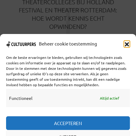
T
THEATERCOLLEGES BIJ HOLLAND
FESTIVAL EN THEATER ROTTERDAM:
HOE WORDT KENNIS ECHT
OPWINDEND?
2 MAANDEN GELEDEN
Beheer cookie toestemming
Om de beste ervaringen te bieden, gebruiken wij technologieën zoals
cookies om informatie over je apparaat op te slaan en/of te raadplegen.
Door in te stemmen met deze technologieën kunnen wij gegevens zoals
surfgedrag of unieke ID's op deze site verwerken. Als je geen
toestemming geeft of uw toestemming intrekt, kan dit een nadelige
Coöperatief Cultureel Persbureau U.A. | Salzburg 29 |
invloed hebben op bepaalde functies en mogelijkheden.
3524KS Utrecht | KvK: 55573592 |Btw:
NL851769731B01 | Bank: NL92 TRIO 0254 7521 01
Functioneel
Altijd actief
Samenwerken
ACCEPTEREN
Statuten