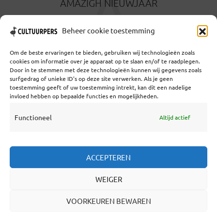
A
AMAZIGH NIEUWJAAR
29 DECEMBER 2024
Beheer cookie toestemming
Om de beste ervaringen te bieden, gebruiken wij technologieën zoals
cookies om informatie over je apparaat op te slaan en/of te raadplegen.
Door in te stemmen met deze technologieën kunnen wij gegevens zoals
surfgedrag of unieke ID's op deze site verwerken. Als je geen
toestemming geeft of uw toestemming intrekt, kan dit een nadelige
Coöperatief Cultureel Persbureau U.A. | Salzburg 29 |
invloed hebben op bepaalde functies en mogelijkheden.
3524KS Utrecht | KvK: 55573592 |Btw:
NL851769731B01 | Bank: NL92 TRIO 0254 7521 01
Functioneel
Altijd actief
Samenwerken
ACCEPTEREN
Statuten
WEIGER
Redactiestatuut
Over Ons
VOORKEUREN BEWAREN