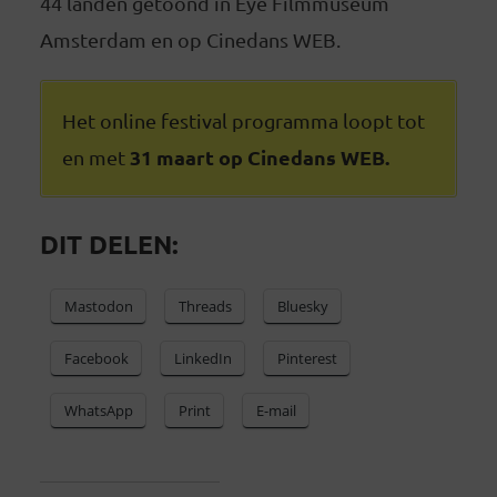
44 landen getoond in Eye Filmmuseum
Amsterdam en op Cinedans WEB.
Het online festival programma loopt tot
31 maart op Cinedans WEB.
en met
DIT DELEN:
Mastodon
Threads
Bluesky
Facebook
LinkedIn
Pinterest
WhatsApp
Print
E-mail