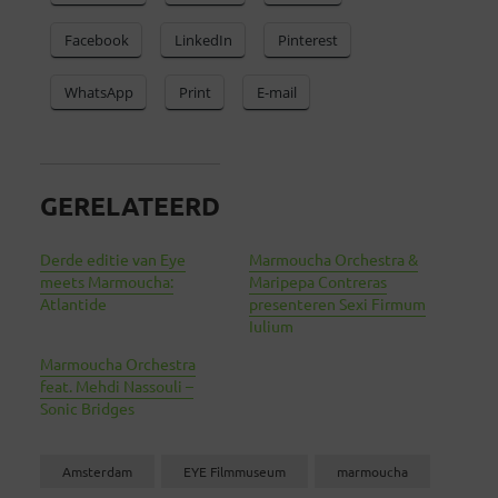
Facebook
LinkedIn
Pinterest
WhatsApp
Print
E-mail
GERELATEERD
Derde editie van Eye
Marmoucha Orchestra &
meets Marmoucha:
Maripepa Contreras
Atlantide
presenteren Sexi Firmum
Iulium
Marmoucha Orchestra
feat. Mehdi Nassouli –
Sonic Bridges
Amsterdam
EYE Filmmuseum
marmoucha