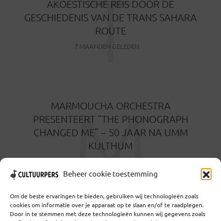
T
AKOESTISCHE REIS DOOR DE
GESCHIEDENIS VAN DE TRANS SAHARA
ROUTE
7 MAANDEN GELEDEN
M
MARMOUCHA ORCHESTRA
PRESENTEERT “THE PHONOGRAPH
CHANGED ME” – 50 JAAR NA UMM
KULTHUM
9 MAANDEN GELEDEN
Beheer cookie toestemming
Om de beste ervaringen te bieden, gebruiken wij technologieën zoals
cookies om informatie over je apparaat op te slaan en/of te raadplegen.
Door in te stemmen met deze technologieën kunnen wij gegevens zoals