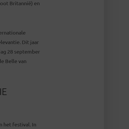
root Britannië) en
ernationale
evantie. Dit jaar
rdag 28 september
de Belle van
IE
 het festival. In