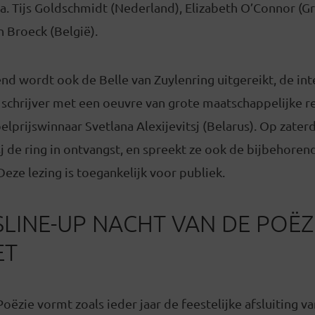
.a. Tijs Goldschmidt (Nederland), Elizabeth O’Connor (G
 Broeck (België).
nd wordt ook de Belle van Zuylenring uitgereikt, de int
 schrijver met een oeuvre van grote maatschappelijke rel
elprijswinnaar Svetlana Alexijevitsj (Belarus). Op zate
j de ring in ontvangst, en spreekt ze ook de bijbehoren
Deze lezing is toegankelijk voor publiek.
LINE-UP NACHT VAN DE POËZ
ET
ëzie vormt zoals ieder jaar de feestelijke afsluiting van