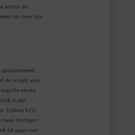
e auteur en
oeken om over zijn
ls geïnterviewd
f de scripts voor
roman De eerste
Ook in zijn
r. Tijdens ILFU
n twee dertigers
ek zal gaan over