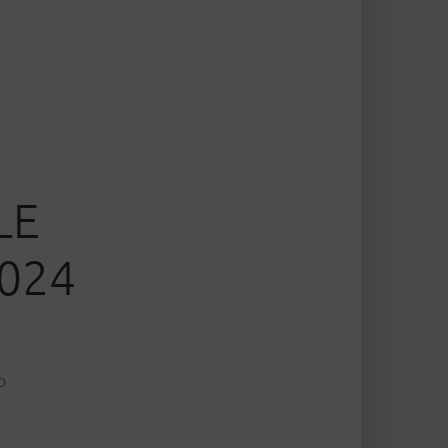
LE
024
D