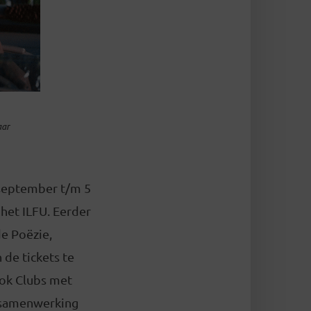
aar
1 september t/m 5
 het ILFU. Eerder
de Poëzie,
 de tickets te
ook Clubs met
n samenwerking