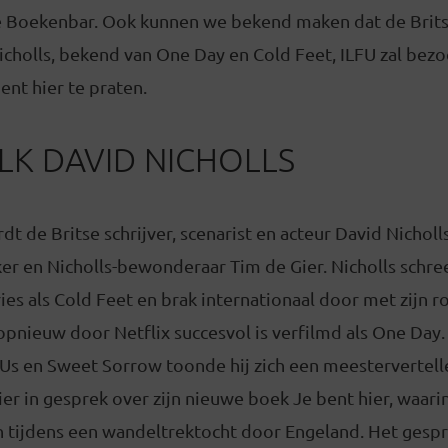
 Boekenbar. Ook kunnen we bekend maken dat de Brits
icholls, bekend van One Day en Cold Feet, ILFU zal bez
nt hier te praten.
LK DAVID NICHOLLS
t de Britse schrijver, scenarist en acteur David Nichol
r en Nicholls-bewonderaar Tim de Gier. Nicholls schree
ries als Cold Feet en brak internationaal door met zijn 
opnieuw door Netflix succesvol is verfilmd als One Day. 
s en Sweet Sorrow toonde hij zich een meestervertelle
ier in gesprek over zijn nieuwe boek Je bent hier, waari
 tijdens een wandeltrektocht door Engeland. Het gespr