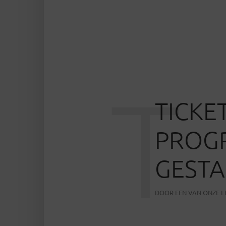
T
TICKE
PROGR
GESTA
DOOR
EEN VAN ONZE 