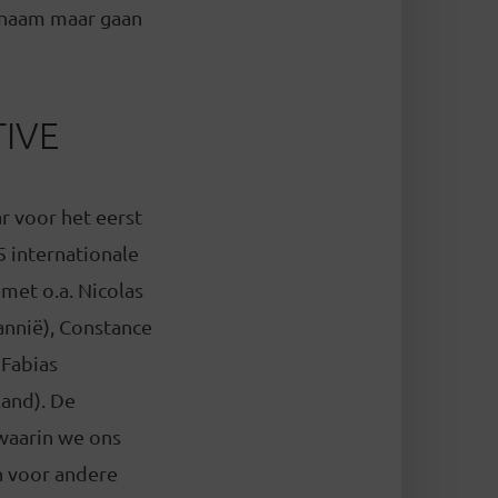
dsnaam maar gaan
TIVE
ar voor het eerst
 internationale
 met o.a. Nicolas
annië), Constance
 Fabias
land). De
 waarin we ons
n voor andere