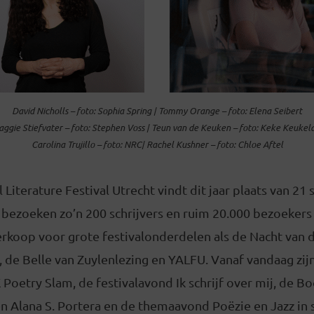
David Nicholls – foto: Sophia Spring | Tommy Orange – foto: Elena Seibert
ggie Stiefvater – foto: Stephen Voss | Teun van de Keuken – foto: Keke Keukel
Carolina Trujillo – foto: NRC| Rachel Kushner – foto: Chloe Aftel
l Literature Festival Utrecht vindt dit jaar plaats van 2
s bezoeken zo’n 200 schrijvers en ruim 20.000 bezoekers
erkoop voor grote festivalonderdelen als de Nacht van 
, de Belle van Zuylenlezing en YALFU. Vanaf vandaag zijn
Poetry Slam, de festivalavond Ik schrijf over mij, de B
n Alana S. Portera en de themaavond Poëzie en Jazz i