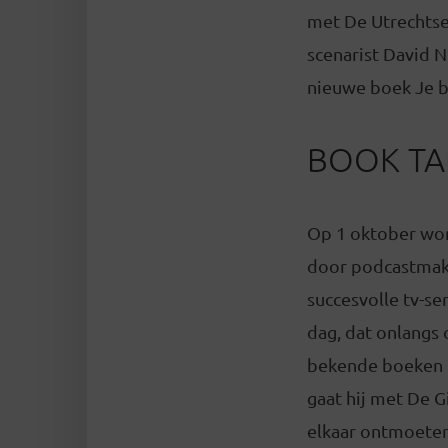
met De Utrechtse
scenarist David N
nieuwe boek Je be
BOOK TA
Op 1 oktober word
door podcastmake
succesvolle tv-se
dag, dat onlangs 
bekende boeken U
gaat hij met De G
elkaar ontmoeten