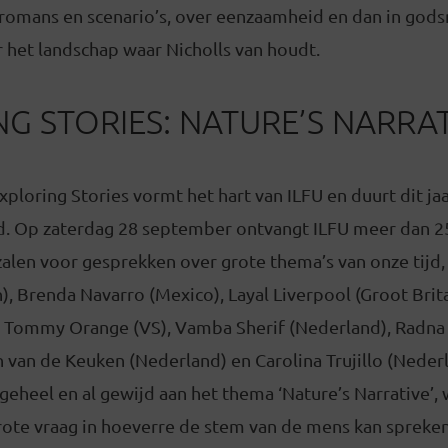
n romans en scenario’s, over eenzaamheid en dan in go
 het landschap waar Nicholls van houdt.
G STORIES: NATURE’S NARRA
xploring Stories vormt het hart van ILFU en duurt dit ja
. Op zaterdag 28 september ontvangt ILFU meer dan 25
r zalen voor gesprekken over grote thema’s van onze tijd,
, Brenda Navarro (Mexico), Layal Liverpool (Groot Brit
), Tommy Orange (VS), Vamba Sherif (Nederland), Radna
 van de Keuken (Nederland) en Carolina Trujillo (Neder
 geheel en al gewijd aan het thema ‘Nature’s Narrative’,
rote vraag in hoeverre de stem van de mens kan spreke