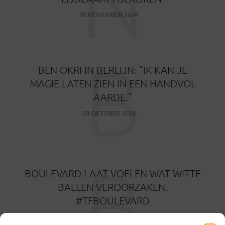
N
20 NOVEMBER 2024
B
BEN OKRI IN BERLIJN: “IK KAN JE
MAGIE LATEN ZIEN IN EEN HANDVOL
AARDE.”
29 OKTOBER 2024
B
BOULEVARD LAAT VOELEN WAT WITTE
BALLEN VEROORZAKEN.
#TFBOULEVARD
8 AUGUSTUS 2021