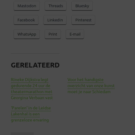
Mastodon
Threads
Bluesky
Facebook
LinkedIn
Pinterest
WhatsApp
Print
E-mail
GERELATEERD
Rineke Dijkstra legt
Voor het handigste
gedurende 24 uur de
overzicht van onze kunst
theatermarathon met
moet je naar Schiedam
Georgina Verbaan vast
‘Parelen’ in de Leidse
Lakenhal is een
grenzeloze ervaring