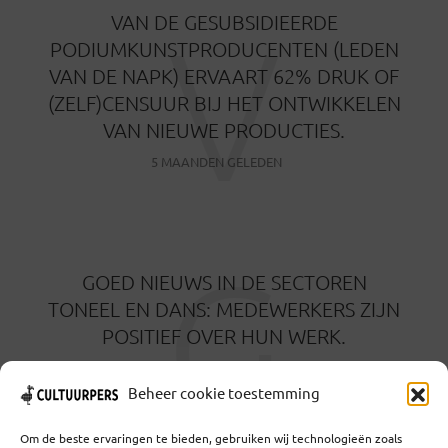
V
VAN DE GESUBSIDIEERDE
PODIUMKUNSTPRODUCENTEN (LEDEN
VAN DE NAPK) ERVAART 62% DRUK OF
(ZELF)CENSUUR BIJ HET ONTWIKKELEN
VAN NIEUWE PRODUCTIES.
5 MAANDEN GELEDEN
G
GOED NIEUWS IN DE SECTOREN
TONEEL EN DANS: MEDEWERKERS ZIJN
POSITIEF OVER HUN WERK.
8 MAANDEN GELEDEN
Beheer cookie toestemming
Om de beste ervaringen te bieden, gebruiken wij technologieën zoals