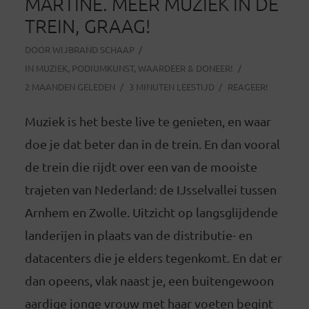
MARTINE. MEER MUZIEK IN DE
TREIN, GRAAG!
DOOR
WIJBRAND SCHAAP
IN
MUZIEK
,
PODIUMKUNST
,
WAARDEER & DONEER!
2 MAANDEN GELEDEN
3 MINUTEN LEESTIJD
REAGEER!
Muziek is het beste live te genieten, en waar
doe je dat beter dan in de trein. En dan vooral
de trein die rijdt over een van de mooiste
trajeten van Nederland: de IJsselvallei tussen
Arnhem en Zwolle. Uitzicht op langsglijdende
landerijen in plaats van de distributie- en
datacenters die je elders tegenkomt. En dat er
dan opeens, vlak naast je, een buitengewoon
aardige jonge vrouw met haar voeten begint