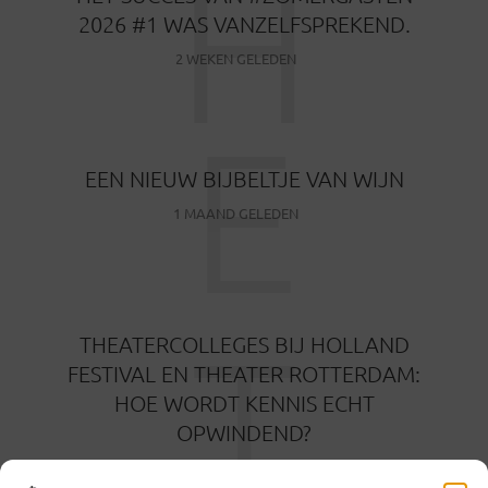
H
2026 #1 WAS VANZELFSPREKEND.
2 WEKEN GELEDEN
E
EEN NIEUW BIJBELTJE VAN WIJN
1 MAAND GELEDEN
T
THEATERCOLLEGES BIJ HOLLAND
FESTIVAL EN THEATER ROTTERDAM:
HOE WORDT KENNIS ECHT
OPWINDEND?
2 MAANDEN GELEDEN