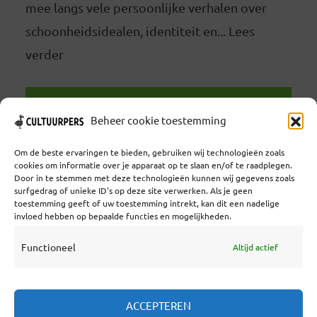
mee langs vele persoonlijke verhalen over
schoonheidsidealen, identiteit en... Lees
verder
LEES VERDER
Beheer cookie toestemming
Om de beste ervaringen te bieden, gebruiken wij technologieën zoals
cookies om informatie over je apparaat op te slaan en/of te raadplegen.
Door in te stemmen met deze technologieën kunnen wij gegevens zoals
surfgedrag of unieke ID's op deze site verwerken. Als je geen
toestemming geeft of uw toestemming intrekt, kan dit een nadelige
Coöperatief Cultureel Persbureau U.A. | Salzburg 29 |
invloed hebben op bepaalde functies en mogelijkheden.
3524KS Utrecht | KvK: 55573592 |Btw:
NL851769731B01 | Bank: NL92 TRIO 0254 7521 01
Functioneel
Altijd actief
Samenwerken
ACCEPTEREN
Statuten