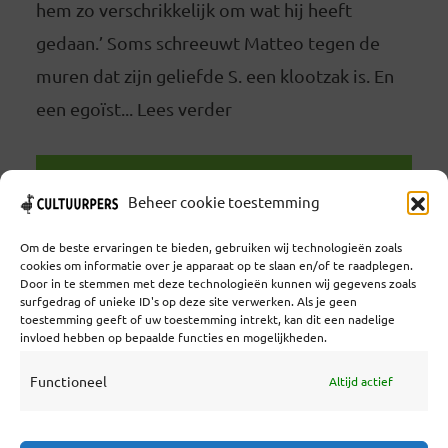
hem zo verschrikkelijk om wat hij heeft
gedaan.’ Soms schreeuwt Matteo tegen de
muren dat zijn geliefde S. een klootzak is. En
een egoïst... Lees verder
LEES VERDER
Beheer cookie toestemming
Om de beste ervaringen te bieden, gebruiken wij technologieën zoals
cookies om informatie over je apparaat op te slaan en/of te raadplegen.
Door in te stemmen met deze technologieën kunnen wij gegevens zoals
surfgedrag of unieke ID's op deze site verwerken. Als je geen
toestemming geeft of uw toestemming intrekt, kan dit een nadelige
Coöperatief Cultureel Persbureau U.A. | Salzburg 29 |
invloed hebben op bepaalde functies en mogelijkheden.
3524KS Utrecht | KvK: 55573592 |Btw:
NL851769731B01 | Bank: NL92 TRIO 0254 7521 01
Functioneel
Altijd actief