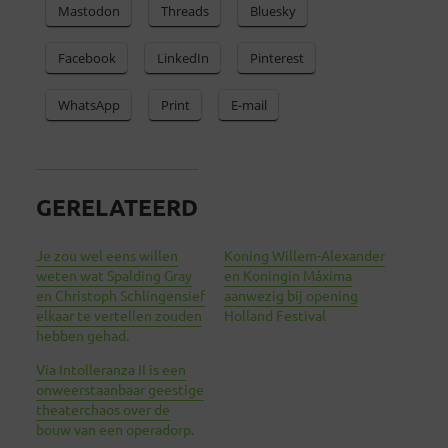
Mastodon
Threads
Bluesky
Facebook
LinkedIn
Pinterest
WhatsApp
Print
E-mail
GERELATEERD
Je zou wel eens willen
Koning Willem-Alexander
weten wat Spalding Gray
en Koningin Máxima
en Christoph Schlingensief
aanwezig bij opening
elkaar te vertellen zouden
Holland Festival
hebben gehad.
Via Intolleranza II is een
onweerstaanbaar geestige
theaterchaos over de
bouw van een operadorp.