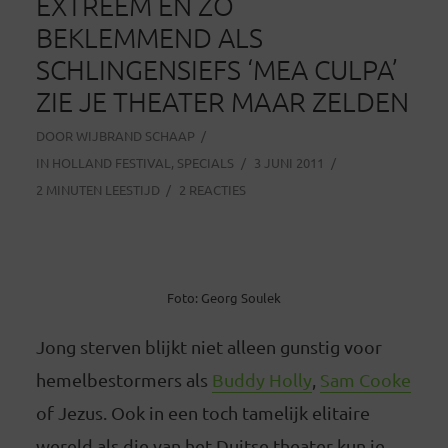
EXTREEM EN ZO
BEKLEMMEND ALS
SCHLINGENSIEFS ‘MEA CULPA’
ZIE JE THEATER MAAR ZELDEN
DOOR
WIJBRAND SCHAAP
IN
HOLLAND FESTIVAL
,
SPECIALS
3 JUNI 2011
2 MINUTEN LEESTIJD
2 REACTIES
Foto: Georg Soulek
Jong sterven blijkt niet alleen gunstig voor
hemelbestormers als
Buddy Holly
,
Sam Cooke
of Jezus. Ook in een toch tamelijk elitaire
wereld als die van het Duitse theater kun je