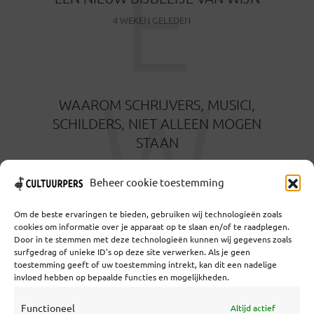
E
4 WEKEN GELEDEN
W
WAAROM SCHRIJVERS, MUSICI,
SCHILDERS, NIET ALLEEN MOGEN
STAAN
1 MAAND GELEDEN
Beheer cookie toestemming
Om de beste ervaringen te bieden, gebruiken wij technologieën zoals
cookies om informatie over je apparaat op te slaan en/of te raadplegen.
Door in te stemmen met deze technologieën kunnen wij gegevens zoals
surfgedrag of unieke ID's op deze site verwerken. Als je geen
toestemming geeft of uw toestemming intrekt, kan dit een nadelige
Coöperatief Cultureel Persbureau U.A. | Salzburg 29 |
invloed hebben op bepaalde functies en mogelijkheden.
3524KS Utrecht | KvK: 55573592 |Btw:
NL851769731B01 | Bank: NL92 TRIO 0254 7521 01
Functioneel
Altijd actief