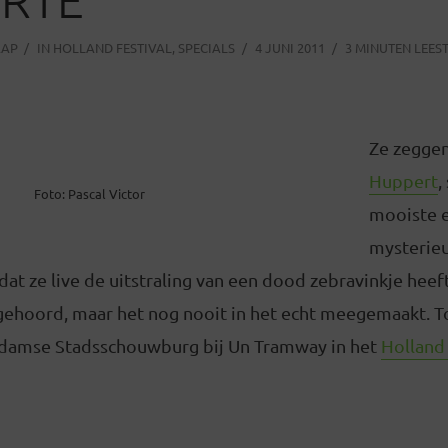
AAP
IN
HOLLAND FESTIVAL
,
SPECIALS
4 JUNI 2011
3 MINUTEN LEEST
Ze zegge
Huppert
,
Foto: Pascal Victor
mooiste 
mysterieu
dat ze live de uitstraling van een dood zebravinkje heeft
 gehoord, maar het nog nooit in het echt meegemaakt. T
rdamse Stadsschouwburg bij Un Tramway in het
Holland 