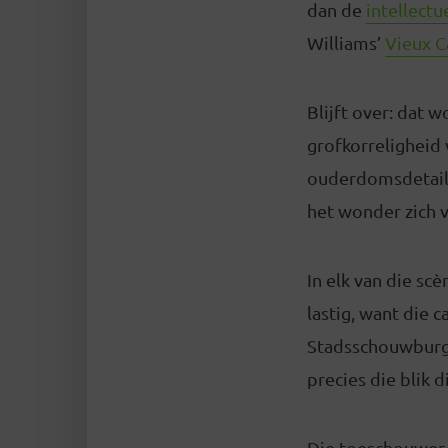
dan de
intellectu
Williams’
Vieux C
Blijft over: dat 
grofkorreligheid 
ouderdomsdetails,
het wonder zich v
In elk van die sc
lastig, want die
Stadsschouwburg. 
precies die blik 
Die toeschouwer 