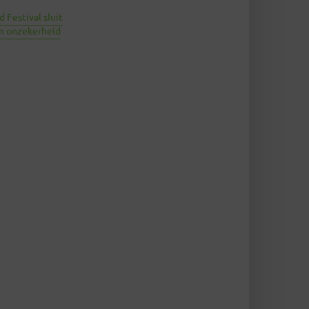
 Festival sluit
in onzekerheid