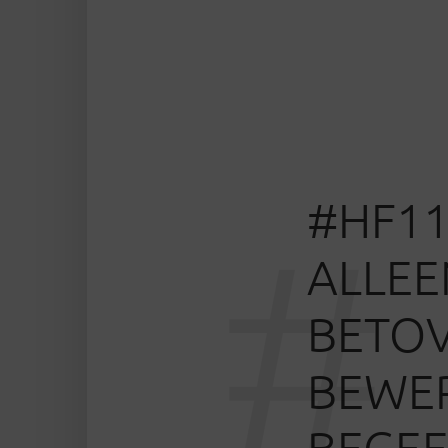
#HF11
#
ALLEE
BETOV
BEWER
BEGEE