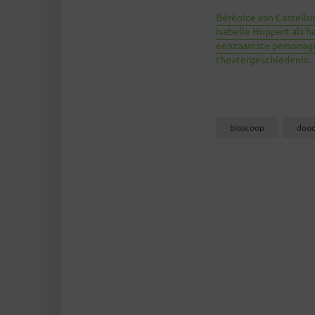
Bérénice van Castellu
Isabelle Huppert als h
eenzaamste personage
theatergeschiedenis.
bioscoop
doo