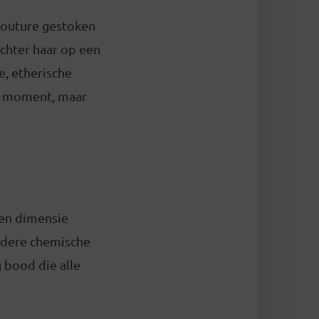
e couture gestoken
achter haar op een
e, etherische
de moment, maar
gen dimensie
ondere chemische
g bood die alle