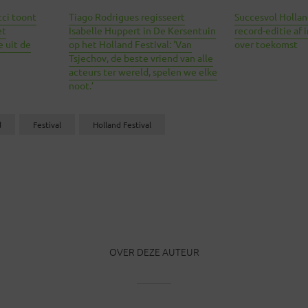
cci toont
Tiago Rodrigues regisseert
Succesvol Holland
et
Isabelle Huppert in De Kersentuin
record-editie af 
 uit de
op het Holland Festival: ‘Van
over toekomst
Tsjechov, de beste vriend van alle
acteurs ter wereld, spelen we elke
noot.’
d
Festival
Holland Festival
OVER DEZE AUTEUR