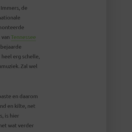
. Immers, de
nationale
j monteerde
s van
Tennessee
htbejaarde
heel erg schelle,
hmuziek. Zal wel
 paste en daarom
nd en kilte, net
, is hier
 net wat verder