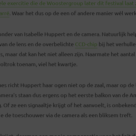
ele exercitie die de Woostergroup later dit festival laat 
arré
. Waar het dus op de een of andere manier wél werk
wonder van Isabelle Huppert en de camera. Natuurlijk hel
van de lens en de overbelichte
CCD-chip
bij het verhull
 maar dat kan het niet alleen zijn. Naarmate het aantal
oltrok toenam, viel het kwartje.
ènes richt Huppert haar ogen niet op de zaal, maar op de l
 camera’s staan dus ergens op het eerste balkon van de
Of ze een signaaltje krijgt of het aanvoelt, is onbekend
die de toeschouwer via de camera als een bliksem treft.
krijgt daarmee een mooie compensatie voor het feit d