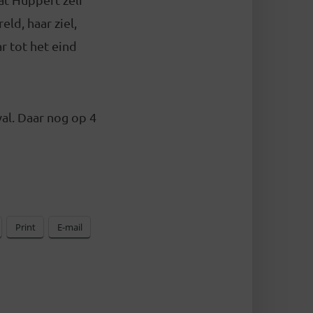
ld, haar ziel,
r tot het eind
val. Daar nog op 4
Print
E-mail