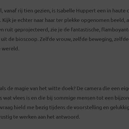
l, vanaf rij tien gezien, is Isabelle Huppert een in haut
 Kijk je echter naar haar ter plekke opgenomen beeld, 
 ruit geprojecteerd, zie je de fantastische, flamboyant
t uit de bioscoop. Zelfde vrouw, zelfde beweging, zelf
e wereld.
 als de magie van het witte doek? De camera die een ei
es wat vlees is en die bij sommige mensen tot een bijz
e vraag hield me bezig tijdens de voorstelling en gelukki
ustig te werken aan het antwoord.