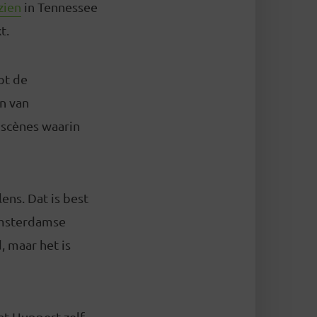
zien
in Tennessee
t.
pt de
en van
 scènes waarin
ens. Dat is best
 Amsterdamse
, maar het is
at Huppert zelf