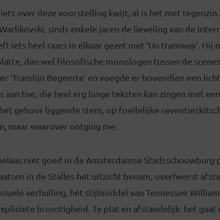
ts over deze voorstelling kwijt, al is het met tegenzin
Warlikovski, sinds enkele jaren de lieveling van de inter
eft iets heel raars in elkaar gezet met ‘Un tramway’. Hi
platte, dan wel filosofische monologen tussen de scene
eker ‘Tramlijn Begeerte’ en voegde er bovendien een lic
aan toe, die heel erg lange teksten kan zingen met een 
n het gehoor liggende stem, op foeilelijke seventieskitsc
jn, maar waarover ontging me.
t helaas niet goed in de Amsterdamse Stadsschouwburg
aatsen in de Stalles het uitzicht benam, overheerst afsta
eksuele verhulling, hét stijlmiddel van Tennessee Williams
pliciete bronstigheid. Te plat en afstandelijk: het gaat