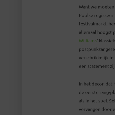
Want we moeten ie
Poolse regisseur 
festivalmarkt, he
allemaal hoogst 
Williams
‘ klassi
postpunkzangeres 
verschrikkelijk i
een statement zi
In het decor, da
de eerste rang-pl
als in het spel. S
vervangen door ex