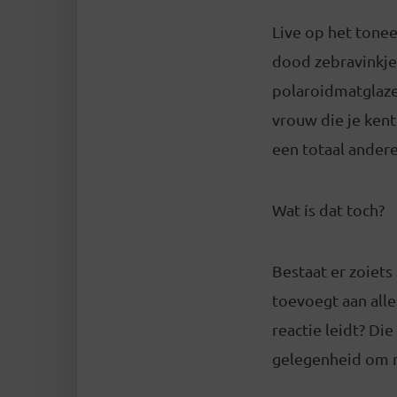
Live op het tonee
dood zebravinkje.
polaroidmatglazen
vrouw die je ken
een totaal ander
Wat ís dat toch?
Bestaat er zoiets
toevoegt aan all
reactie leidt? Di
gelegenheid om r