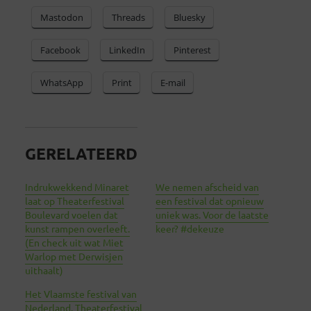
Mastodon
Threads
Bluesky
Facebook
LinkedIn
Pinterest
WhatsApp
Print
E-mail
GERELATEERD
Indrukwekkend Minaret
We nemen afscheid van
laat op Theaterfestival
een festival dat opnieuw
Boulevard voelen dat
uniek was. Voor de laatste
kunst rampen overleeft.
keer? #dekeuze
(En check uit wat Miet
Warlop met Derwisjen
uithaalt)
Het Vlaamste festival van
Nederland. Theaterfestival