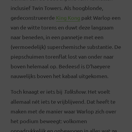
inclusief Twin Towers. Als hoogblonde,
gedeconstrueerde
King Kong
pakt Warlop een
van de witte torens en duwt deze langzaam
naar beneden, in een pannetje met een
(vermoedelijk) superchemische substantie. De
piepschuimen torenflat lost van onder naar
boven helemaal op. Bedeesd is D’haeyere
nauwelijks boven het kabaal uitgekomen.
Toch knaagt er iets bij
Talkshow
. Het voelt
allemaal nét iets te vrijblijvend. Dat heeft te
maken met de manier waar Warlop zich over
het podium beweegt: volkomen
onnadrukkelijk en onbewogen in alles wat ze