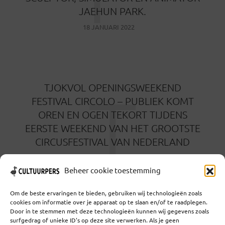
JAEHUN PARK.
18 JANUARI 2022
T
TJOKVOL OPENINGSWEEKEND
FESTIVAL CIRCOLO – PUBLIEK KOMT
OREN EN OGEN TEKORT TIJDENS
EERSTE WEEKEND VAN HET GROOTSTE
CIRCUSFESTIVAL VAN NEDERLAND
22 OKTOBER 2021
Beheer cookie toestemming
Om de beste ervaringen te bieden, gebruiken wij technologieën zoals
cookies om informatie over je apparaat op te slaan en/of te raadplegen.
Door in te stemmen met deze technologieën kunnen wij gegevens zoals
surfgedrag of unieke ID's op deze site verwerken. Als je geen