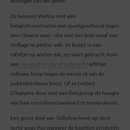
koningen van het genre.
Zo lanceert Warlop met een
katapultconstructie een speelgoedhond tegen
een Chinese vaas – die met een knal vanaf een
stellage te pletter valt. Ze kruipt in een
tafeltje op wielen dat, op vaart gebracht door
een
Ter land, ter zee of in de lucht
-achtige
rolbaan, lomp tegen de eerste rij van de
publiekstribune botst. Of ze treitert
D’haeyere door met een fietspomp de hoogte
van haar microfoonstandaard te manipuleren.
Een groot deel van
Talkshow
leunt op deze
korte
gags
. Pas wanneer de beelden en ideeën