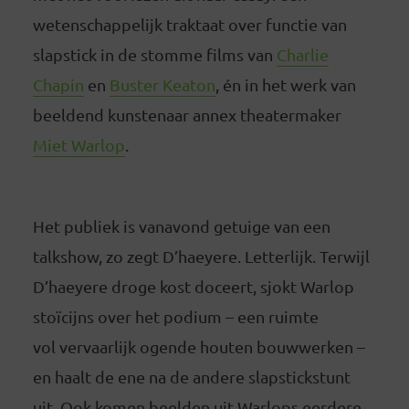
wetenschappelijk traktaat over functie van
slapstick in de stomme films van
Charlie
Chapin
en
Buster Keaton
, én in het werk van
beeldend kunstenaar annex theatermaker
Miet Warlop
.
Het publiek is vanavond getuige van een
talkshow, zo zegt D’haeyere. Letterlijk. Terwijl
D’haeyere droge kost doceert, sjokt Warlop
stoïcijns over het podium – een ruimte
vol vervaarlijk ogende houten bouwwerken –
en haalt de ene na de andere slapstickstunt
uit. Ook komen beelden uit Warlops eerdere