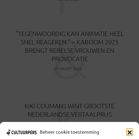
&
“TEGENWOORDIG KAN ANIMATIE HEEL
SNEL REAGEREN.” – KABOOM 2025
BRENGT REBELSE VROUWEN EN
PROVOCATIE
12 MAART 2025
K
KIKI COUMANS WINT GROOTSTE
NEDERLANDSE VERTAALPRIJS
6 FEBRUARI 2025
Beheer cookie toestemming