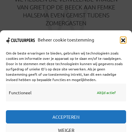
W
VAN GRIET OP DE BEECK AAN FEMKE
HALSEMA EVEN GEMIST TIJDENS
ZOMERGASTEN
12 MAANDEN GELEDEN
Beheer cookie toestemming
Om de beste ervaringen te bieden, gebruiken wij technologieën zoals
cookies om informatie over je apparaat op te slaan en/of te raadplegen.
Door in te stemmen met deze technologieën kunnen wij gegevens zoals
surfgedrag of unieke ID's op deze site verwerken. Als je geen
toestemming geeft of uw toestemming intrekt, kan dit een nadelige
Coöperatief Cultureel Persbureau U.A. | Salzburg 29 |
invloed hebben op bepaalde functies en mogelijkheden.
3524KS Utrecht | KvK: 55573592 |Btw:
NL851769731B01 | Bank: NL92 TRIO 0254 7521 01
Functioneel
Altijd actief
Samenwerken
ACCEPTEREN
Statuten
WEIGER
Redactiestatuut