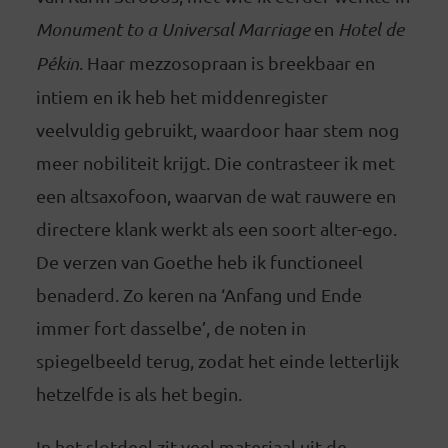
Monument to a Universal Marriage
en
Hotel de
Pékin
. Haar mezzosopraan is breekbaar en
intiem en ik heb het middenregister
veelvuldig gebruikt, waardoor haar stem nog
meer nobiliteit krijgt. Die contrasteer ik met
een altsaxofoon, waarvan de wat rauwere en
directere klank werkt als een soort alter-ego.
De verzen van Goethe heb ik functioneel
benaderd. Zo keren na ‘Anfang und Ende
immer fort dasselbe’, de noten in
spiegelbeeld terug, zodat het einde letterlijk
hetzelfde is als het begin.
In het slotdeel zit veel materiaal uit de