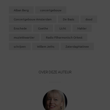
Alban Berg
concertgebouw
Concertgebouw Amsterdam
De Basis
dood
Enschede
Goethe
Licht
Mahler
muziekkwartier
Radio Filharmonisch Orkest
schrijven
Willem Jeths
ZaterdagMatinee
OVER DEZE AUTEUR