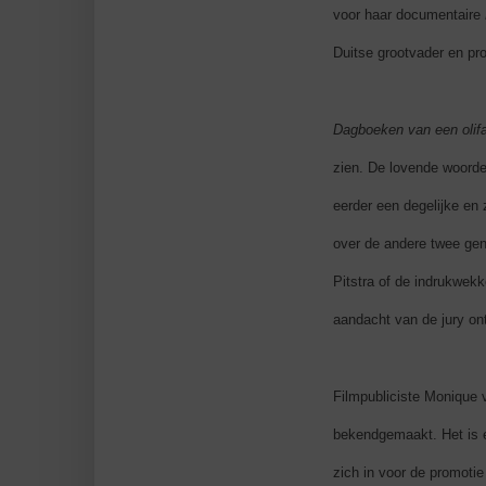
voor haar documentaire
Duitse grootvader en pro
Dagboeken van een olif
zien. De lovende woorden
eerder een degelijke en
over de andere twee gen
Pitstra of de indrukwek
aandacht van de jury on
Filmpubliciste Monique 
bekendgemaakt. Het is e
zich in voor de promotie