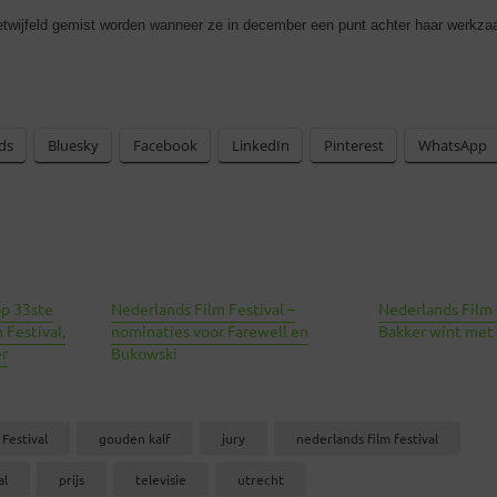
etwijfeld gemist worden wanneer ze in december een punt achter haar werkz
ds
Bluesky
Facebook
LinkedIn
Pinterest
WhatsApp
op 33ste
Nederlands Film Festival –
Nederlands Film 
 Festival,
nominaties voor Farewell en
Bakker wint met
er
Bukowski
Festival
gouden kalf
jury
nederlands film festival
al
prijs
televisie
utrecht