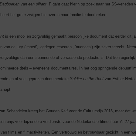
Dagboeken van een olifant
. Pigaht gaat hierin op zoek naar het SS-verleden
v
beert het grote zwijgen hierover in haar familie te doorbreken.
ant
is een mooi en zorgvuldig gemaakt persoonlijke document dat eerder dit jaa
 van de jury (‘moed’, ‘gedegen research’, ‘nuances’) zijn zeker terecht. Neem
 zorgvuldige dan een spannende of verrassende productie is. Dat kon eigenlij
omineerde titels – eveneens documentaires. In het oog springende debuutfil
kende en al veel geprezen documentaire
Soldier on the Roof
van Esther Hertog 
tsnapt.
van Schendelen kreeg het Gouden Kalf voor de Cultuurprijs 2013, maar dat wa
en prijs voor bijzondere verdienste voor de Nederlandse filmcultuur. Al 27 ja
 van films en filmactiviteiten. Een vertrouwd en betrouwbaar gezicht in een we