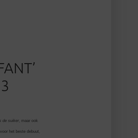
FANT’
13
 de suiker
, maar ook
 voor het beste debuut,