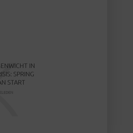
K
GENWICHT IN
ISIS: SPRING
AN START
ELEDEN