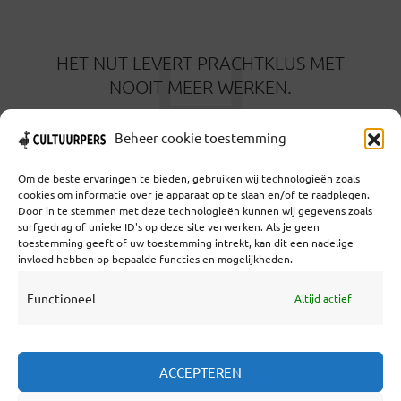
H
HET NUT LEVERT PRACHTKLUS MET
NOOIT MEER WERKEN.
24 JULI 2021
Beheer cookie toestemming
Om de beste ervaringen te bieden, gebruiken wij technologieën zoals
cookies om informatie over je apparaat op te slaan en/of te raadplegen.
Door in te stemmen met deze technologieën kunnen wij gegevens zoals
surfgedrag of unieke ID's op deze site verwerken. Als je geen
toestemming geeft of uw toestemming intrekt, kan dit een nadelige
Coöperatief Cultureel Persbureau U.A. | Salzburg 29 |
invloed hebben op bepaalde functies en mogelijkheden.
3524KS Utrecht | KvK: 55573592 |Btw:
NL851769731B01 | Bank: NL92 TRIO 0254 7521 01
Functioneel
Altijd actief
Samenwerken
ACCEPTEREN
Statuten