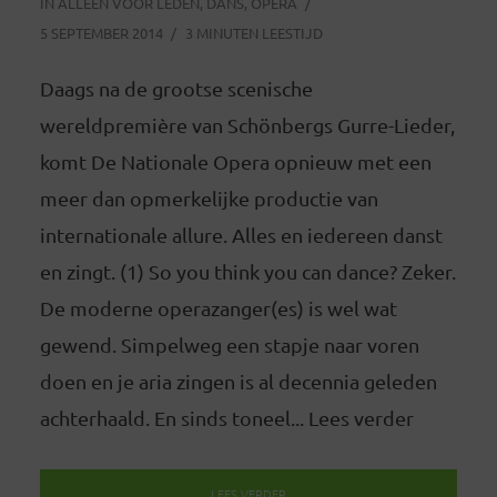
IN
ALLEEN VOOR LEDEN
,
DANS
,
OPERA
5 SEPTEMBER 2014
3 MINUTEN LEESTIJD
Daags na de grootse scenische
wereldpremière van Schönbergs Gurre-Lieder,
komt De Nationale Opera opnieuw met een
meer dan opmerkelijke productie van
internationale allure. Alles en iedereen danst
en zingt. (1) So you think you can dance? Zeker.
De moderne operazanger(es) is wel wat
gewend. Simpelweg een stapje naar voren
doen en je aria zingen is al decennia geleden
achterhaald. En sinds toneel... Lees verder
LEES VERDER