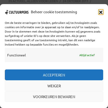
IN
ACTUEEL
,
ALLEEN VOOR LEDEN
24 OKTOBER 2011
4 MINUTEN LEESTIJD
Beheer cookie toestemming
De vierde reprise van Elektra door De
Om de beste ervaringen te bieden, gebruiken wij technologieën zoals
Nederlandse Opera is over de helft. In de
cookies om informatie over je apparaat op te slaan en/of te raadplegen.
Door in te stemmen met deze technologieën kunnen wij gegevens zoals
laatste voorstellingen nemen twee verse
surfgedrag of unieke ID's op deze site verwerken. Als je geen
toestemming geeft of uw toestemming intrekt, kan dit een nadelige
dramatische sopranen het stokje over.
invloed hebben op bepaalde functies en mogelijkheden.
Waarom wordt een opera hernomen, zelfs
Functioneel
Altijd actief
maar liefst vier keer? Bij de slaapverwekkende
Don Giovanni in het vorige seizoen van De
ACCEPTEREN
Nederlandse Opera – ook al een reprise – was
dit misschien een logische vraag. Het besluit
WEIGER
bleek al... Lees verder
VOORKEUREN BEWAREN
LEES VERDER