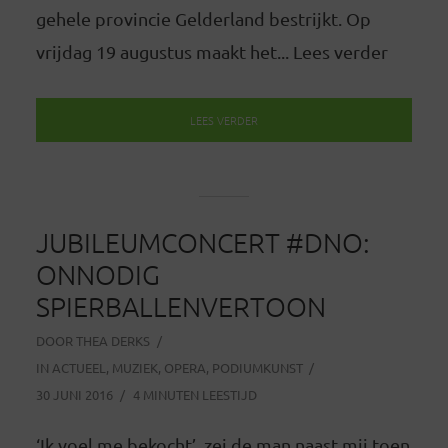
gehele provincie Gelderland bestrijkt. Op
vrijdag 19 augustus maakt het... Lees verder
LEES VERDER
JUBILEUMCONCERT #DNO:
ONNODIG
SPIERBALLENVERTOON
DOOR
THEA DERKS
IN
ACTUEEL
,
MUZIEK
,
OPERA
,
PODIUMKUNST
30 JUNI 2016
4 MINUTEN LEESTIJD
‘Ik voel me bekocht’, zei de man naast mij toen