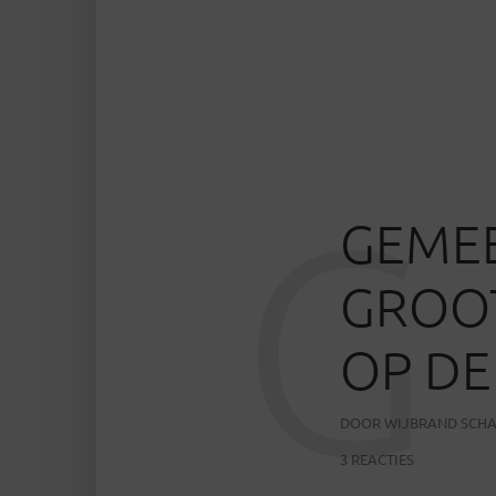
G
GEME
GROOT
OP DE
DOOR
WIJBRAND SCH
3 REACTIES