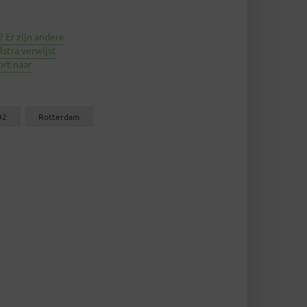
? Er zijn andere
jlstra verwijst
rt naar
92
Rotterdam