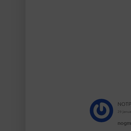
NOTP
29 janu
nogma