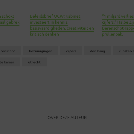
 schokt
Beleidsbrief OCW: Kabinet
“1 miljard verlies
taal gebrek
investeert in kennis,
cijfers.” Halbe Zi
basisvaardigheden, creativiteit en
Berenschot-rappo
kritisch denken
prullenbak.
erenschot
bezuinigingen
cijfers
den haag
kunsten 
de kamer
utrecht
OVER DEZE AUTEUR