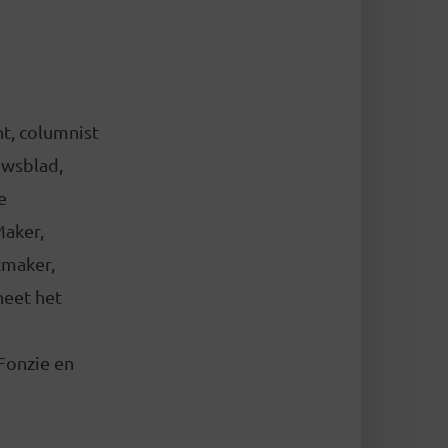
nt, columnist
uwsblad,
e
Maker,
tmaker,
heet het
Fonzie en