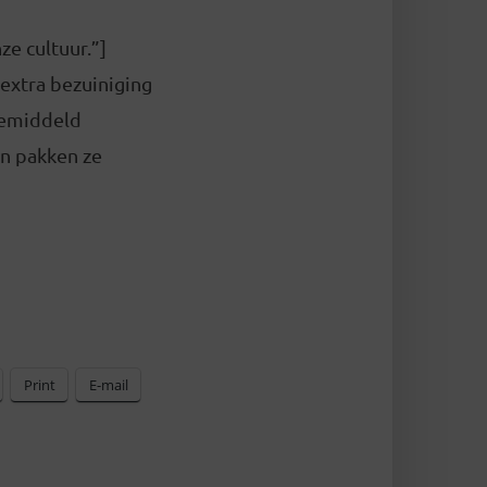
e cultuur.”]
extra bezuiniging
Gemiddeld
n pakken ze
Print
E-mail