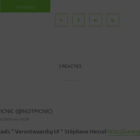
TOON ALLE
BERICHTEN
3 REACTIES
ICNIC (@NOTPICNIC)
ari 2014 om 16:39
als ” Verontwaardig U! ” Stéphane Hessel
http://pear