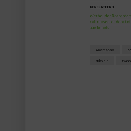
GERELATEERD
Wethouder Rotterdam
cultuursector door to
aan kennis
Amsterdam
b
subsidie
twee