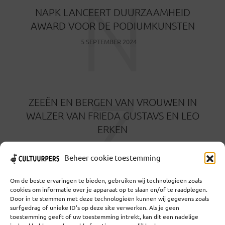
N
NAPK LANCEERT DUURZAAMHEID
AWARD VOOR DE PODIUMKUNSTEN
5 SEPTEMBER 2024
Z
ZEEËN EN BERGEN VAN VROUWEN IN
WALZER VAN FRIEDA GUSTAVS EN LEO
ERKEN
31 MEI 2023
Beheer cookie toestemming
Om de beste ervaringen te bieden, gebruiken wij technologieën zoals
cookies om informatie over je apparaat op te slaan en/of te raadplegen.
Door in te stemmen met deze technologieën kunnen wij gegevens zoals
surfgedrag of unieke ID's op deze site verwerken. Als je geen
toestemming geeft of uw toestemming intrekt, kan dit een nadelige
Coöperatief Cultureel Persbureau U.A. | Salzburg 29 |