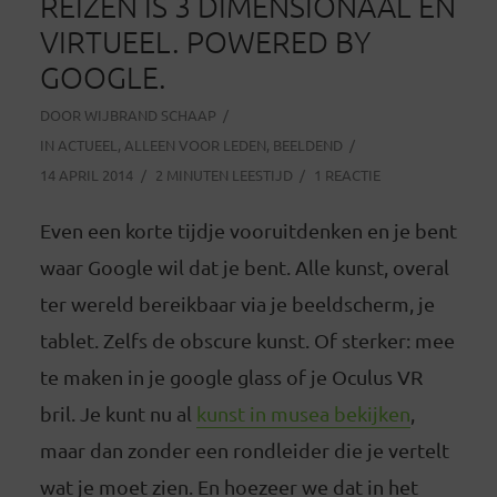
REIZEN IS 3 DIMENSIONAAL EN
VIRTUEEL. POWERED BY
GOOGLE.
DOOR
WIJBRAND SCHAAP
IN
ACTUEEL
,
ALLEEN VOOR LEDEN
,
BEELDEND
14 APRIL 2014
2 MINUTEN LEESTIJD
1 REACTIE
Even een korte tijdje vooruitdenken en je bent
waar Google wil dat je bent. Alle kunst, overal
ter wereld bereikbaar via je beeldscherm, je
tablet. Zelfs de obscure kunst. Of sterker: mee
te maken in je google glass of je Oculus VR
bril. Je kunt nu al
kunst in musea bekijken
,
maar dan zonder een rondleider die je vertelt
wat je moet zien. En hoezeer we dat in het