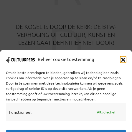
D
DE KOGEL IS DOOR DE KERK: DE BTW-
VERHOGING OP CULTUUR, KUNST EN
LEZEN GAAT DEFINITIEF NIET DOOR!
16 APRIL 2025
Beheer cookie toestemming
Om de beste ervaringen te bieden, gebruiken wij technologieën zoals
cookies om informatie over je apparaat op te slaan en/of te raadplegen.
Door in te stemmen met deze technologieën kunnen wij gegevens zoals
surfgedrag of unieke ID's op deze site verwerken. Als je geen
toestemming geeft of uw toestemming intrekt, kan dit een nadelige
Coöperatief Cultureel Persbureau U.A. | Salzburg 29 |
invloed hebben op bepaalde functies en mogelijkheden.
3524KS Utrecht | KvK: 55573592 |Btw:
NL851769731B01 | Bank: NL92 TRIO 0254 7521 01
Functioneel
Altijd actief