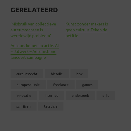
GERELATEERD
‘Misbruik van collectieve
Kunst zonder makers is
auteursrechten is
geen cultuur. Teken de
wereldwijd probleem’
petitie.
Auteurs komen in actie: AI
= Jatwerk – Auteursbond
lanceert campagne
auteursrecht
blendle
btw
Europese Unie
freelance
games
innovatie
internet
onderzoek
prijs
schrijven
televisie