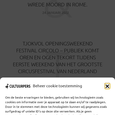
WREDE MOORD IN ROME.
24 JANUARI 2022
T
TJOKVOL OPENINGSWEEKEND
FESTIVAL CIRCOLO – PUBLIEK KOMT
OREN EN OGEN TEKORT TIJDENS
EERSTE WEEKEND VAN HET GROOTSTE
CIRCUSFESTIVAL VAN NEDERLAND
22 OKTOBER 2021
Beheer cookie toestemming
Om de beste ervaringen te bieden, gebruiken wij technologieën zoals
cookies om informatie over je apparaat op te slaan en/of te raadplegen.
Door in te stemmen met deze technologieën kunnen wij gegevens zoals
surfgedrag of unieke ID's op deze site verwerken. Als je geen