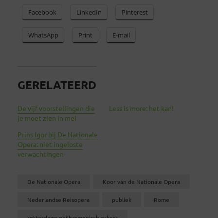
Facebook
LinkedIn
Pinterest
WhatsApp
Print
E-mail
GERELATEERD
De vijf voorstellingen die
Less is more: het kan!
je moet zien in mei
Prins Igor bij De Nationale
Opera: niet ingeloste
verwachtingen
De Nationale Opera
Koor van de Nationale Opera
Nederlandse Reisopera
publiek
Rome
rotterdams philharmonisch orkest