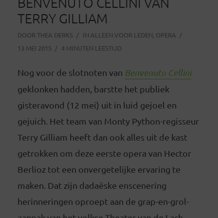
BENVENUTO CELLINI VAN
TERRY GILLIAM
DOOR
THEA DERKS
IN
ALLEEN VOOR LEDEN
,
OPERA
13 MEI 2015
4 MINUTEN LEESTIJD
Nog voor de slotnoten van
Benvenuto Cellini
geklonken hadden, barstte het publiek
gisteravond (12 mei) uit in luid gejoel en
gejuich. Het team van Monty Python-regisseur
Terry Gilliam heeft dan ook alles uit de kast
getrokken om deze eerste opera van Hector
Berlioz tot een onvergetelijke ervaring te
maken. Dat zijn dadaëske enscenering
herinneringen oproept aan de grap-en-grol-
aanpak van het volkse Theater van de Lach,