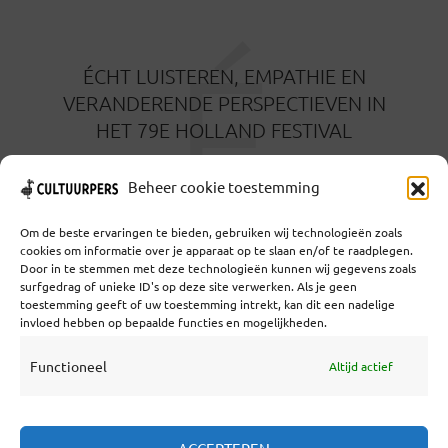
É
ÉCHT LUISTEREN, EMPATHIE EN
VERANDERENDE PERSPECTIEVEN IN
HET 79E HOLLAND FESTIVAL
5 MAANDEN GELEDEN
Beheer cookie toestemming
Om de beste ervaringen te bieden, gebruiken wij technologieën zoals
cookies om informatie over je apparaat op te slaan en/of te raadplegen.
Door in te stemmen met deze technologieën kunnen wij gegevens zoals
surfgedrag of unieke ID's op deze site verwerken. Als je geen
toestemming geeft of uw toestemming intrekt, kan dit een nadelige
Coöperatief Cultureel Persbureau U.A. | Salzburg 29 |
invloed hebben op bepaalde functies en mogelijkheden.
3524KS Utrecht | KvK: 55573592 |Btw:
NL851769731B01 | Bank: NL92 TRIO 0254 7521 01
Functioneel
Altijd actief
Samenwerken