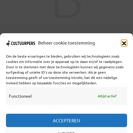
Coöperatief Cultureel Persbureau U.A. | Salzburg 29 |
Beheer cookie toestemming
3524KS Utrecht | KvK: 55573592 |Btw:
NL851769731B01 | Bank: NL92 TRIO 0254 7521 01
Om de beste ervaringen te bieden, gebruiken wij technologieën zoals
cookies om informatie over je apparaat op te slaan en/of te raadplegen.
Door in te stemmen met deze technologieën kunnen wij gegevens zoals
surfgedrag of unieke ID's op deze site verwerken. Als je geen
Samenwerken
toestemming geeft of uw toestemming intrekt, kan dit een nadelige
invloed hebben op bepaalde functies en mogelijkheden.
Statuten
Redactiestatuut
Functioneel
Altijd actief
Over Ons
ACCEPTEREN