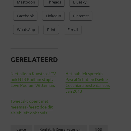
Mastodon
Threads
Bluesky
Facebook
LinkedIn
Pinterest
WhatsApp
Print
E-mail
GERELATEERD
Niet alleen Kunststof TV,
Het publiek spreekt:
ook NTR Podium stopt.
Pascal Schut en Davide
Leve Podium Witteman.
Cocchiara beste dansers
van 2013
Tweetakt opent met
meemaakfeest: doe dit
alsjeblieft ook thuis
dance
Koninklijk Conservatorium
NOS