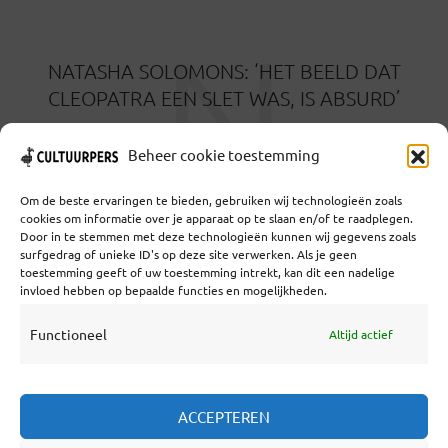
N
NATASHA SOLOMONS: ‘HET BEELD DAT
CLEOPATRA EEN SLET WAS, IS ABSURD’
9 MAANDEN GELEDEN
Beheer cookie toestemming
Om de beste ervaringen te bieden, gebruiken wij technologieën zoals
cookies om informatie over je apparaat op te slaan en/of te raadplegen.
Door in te stemmen met deze technologieën kunnen wij gegevens zoals
surfgedrag of unieke ID's op deze site verwerken. Als je geen
toestemming geeft of uw toestemming intrekt, kan dit een nadelige
Coöperatief Cultureel Persbureau U.A. | Salzburg 29 |
invloed hebben op bepaalde functies en mogelijkheden.
3524KS Utrecht | KvK: 55573592 |Btw:
NL851769731B01 | Bank: NL92 TRIO 0254 7521 01
Functioneel
Altijd actief
Samenwerken
ACCEPTEREN
Statuten