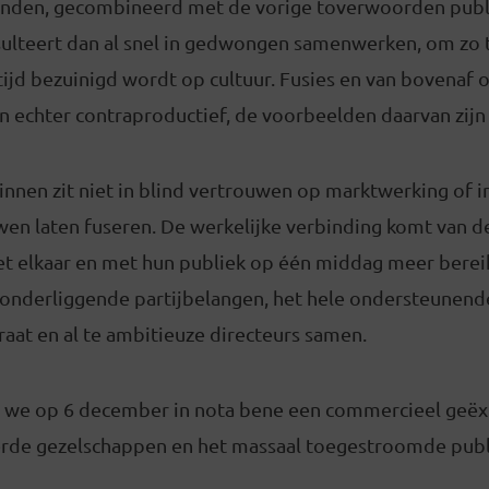
binden, gecombineerd met de vorige toverwoorden publ
ulteert dan al snel in gedwongen samenwerken, om zo t
altijd bezuinigd wordt op cultuur. Fusies en van bovenaf
 echter contraproductief, de voorbeelden daarvan zijn 
innen zit niet in blind vertrouwen op marktwerking of 
en laten fuseren. De werkelijke verbinding komt van de
 elkaar en met hun publiek op één middag meer berei
onderliggende partijbelangen, het hele ondersteunend
at en al te ambitieuze directeurs samen.
n we op 6 december in nota bene een commercieel geëx
rde gezelschappen en het massaal toegestroomde publ