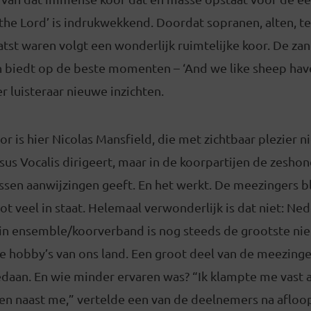
 the Lord’ is indrukwekkend. Doordat sopranen, alten, 
tst waren volgt een wonderlijk ruimtelijke koor. De zang
n biedt op de beste momenten – ‘And we like sheep have
r luisteraar nieuwe inzichten.
r is hier Nicolas Mansfield, die met zichtbaar plezier nie
sus Vocalis dirigeert, maar in de koorpartijen de zesh
issen aanwijzingen geeft. En het werkt. De meezingers b
tot veel in staat. Helemaal verwonderlijk is dat niet: Ned
 in ensemble/koorverband is nog steeds de grootste nie
e hobby’s van ons land. Een groot deel van de meezinge
gedaan. En wie minder ervaren was? “Ik klampte me vast
en naast me,” vertelde een van de deelnemers na afloop