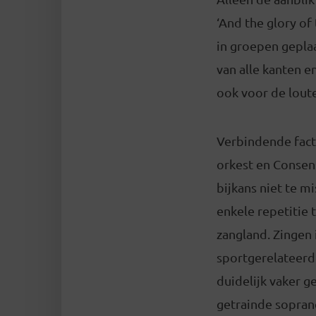
‘And the glory of
in groepen geplaa
van alle kanten e
ook voor de loute
Verbindende facto
orkest en Consen
bijkans niet te m
enkele repetitie 
zangland. Zingen
sportgerelateerd
duidelijk vaker 
getrainde sopran