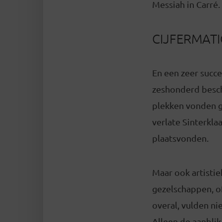
Messiah in Carré.
CIJFERMATI
En een zeer succe
zeshonderd besch
plekken vonden g
verlate Sinterkl
plaatsvonden.
Maar ook artisti
gezelschappen, o
overal, vulden ni
Alleen de aanbli