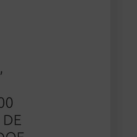
,
00
 DE
DOE