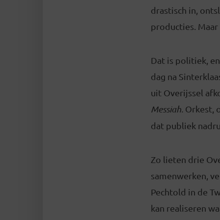
drastisch in, on
producties. Maar 
Dat is politiek, 
dag na Sinterkla
uit Overijssel a
Messiah.
Orkest, o
dat publiek nadru
Zo lieten drie Ov
samenwerken, ver
Pechtold in de Tw
kan realiseren wa