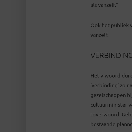
als vanzelf.”
Ook het publiek v
vanzelf.
VERBINDIN
Het v-woord duikt
‘verbinding’ zo n
gezelschappen bi
cultuurminister v
toverwoord. Gelou
bestaande plannen