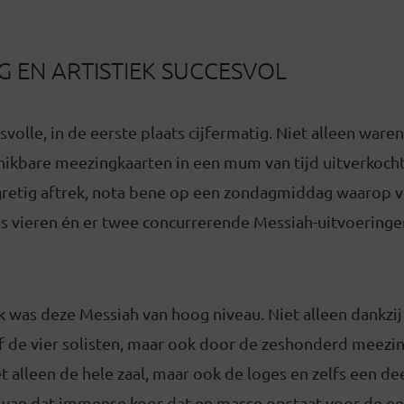
G EN ARTISTIEK SUCCESVOL
svolle, in de eerste plaats cijfermatig. Niet alleen ware
ikbare meezingkaarten in een mum van tijd uitverkocht
retig aftrek, nota bene op een zondagmiddag waarop 
aas vieren én er twee concurrerende Messiah-uitvoerin
ek was deze Messiah van hoog niveau. Niet alleen dankz
f de vier solisten, maar ook door de zeshonderd meezin
et alleen de hele zaal, maar ook de loges en zelfs een de
k van dat immense koor dat en masse opstaat voor de ee