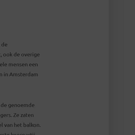
n de
, ook de overige
vele mensen een
gen in Amsterdam
ij de genoemde
gers. Ze zaten
el van het balkon.
rste koorpartij