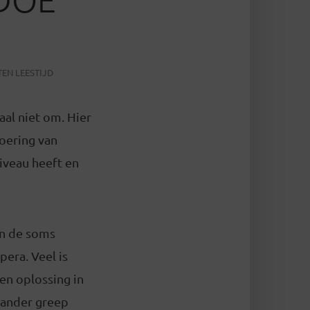
TEN LEESTIJD
al niet om. Hier
voering van
iveau heeft en
en de soms
era. Veel is
en oplossing in
 ander greep