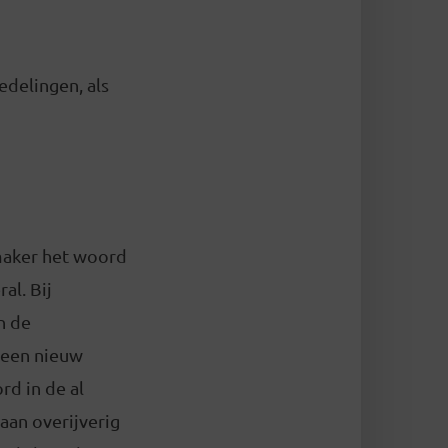
edelingen, als
emaker het woord
al. Bij
n de
l een nieuw
rd in de al
aan overijverig