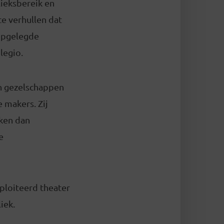
ieksbereik en
e verhullen dat
 opgelegde
legio.
in gezelschappen
 makers. Zij
ken dan
e
ploiteerd theater
iek.