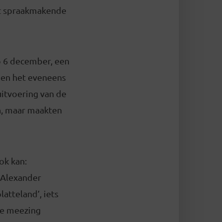
met spraakmakende
op 6 december, een
 en het eveneens
itvoering van de
ch, maar maakten
ok kan:
 Alexander
atteland’, iets
ste meezing