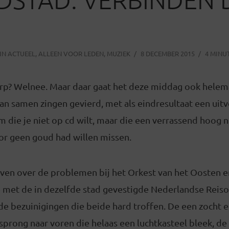
IN
ACTUEEL
,
ALLEEN VOOR LEDEN
,
MUZIEK
8 DECEMBER 2015
4 MINU
rp? Welnee. Maar daar gaat het deze middag ook helema
an samen zingen gevierd, met als eindresultaat een uit
 die je niet op cd wilt, maar die een verrassend hoog n
or geen goud had willen missen.
reven over de problemen bij het Orkest van het Oosten 
 met de in dezelfde stad gevestigde Nederlandse Reisop
e bezuinigingen die beide hard troffen. De een zocht e
prong naar voren die helaas een luchtkasteel bleek, de