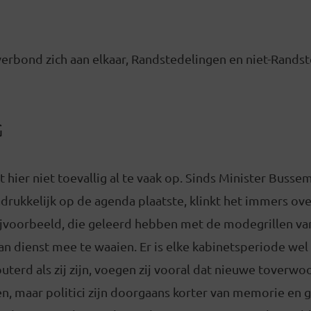
erbond zich aan elkaar, Randstedelingen en niet-Randst
G
 hier niet toevallig al te vaak op. Sinds Minister Buss
adrukkelijk op de agenda plaatste, klinkt het immers over
jvoorbeeld, die geleerd hebben met de modegrillen va
an dienst mee te waaien. Er is elke kabinetsperiode we
terd als zij zijn, voegen zij vooral dat nieuwe toverwoo
, maar politici zijn doorgaans korter van memorie en g