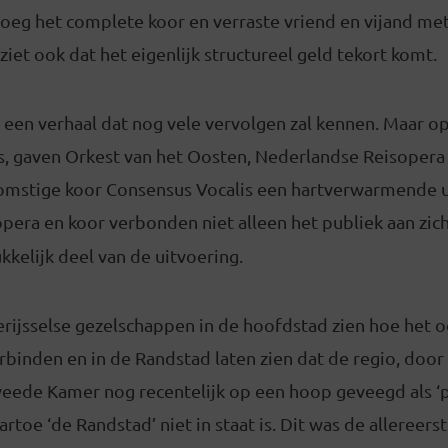
tsloeg het complete koor en verraste vriend en vijand 
ziet ook dat het eigenlijk structureel geld tekort komt.
en een verhaal dat nog vele vervolgen zal kennen. Maar 
as, gaven Orkest van het Oosten, Nederlandse Reisopera
fkomstige koor Consensus Vocalis een hartverwarmende u
pera en koor verbonden niet alleen het publiek aan zi
kkelijk deel van de uitvoering.
erijsselse gezelschappen in de hoofdstad zien hoe het o
binden en in de Randstad laten zien dat de regio, door
eede Kamer nog recentelijk op een hoop geveegd als ‘pl
artoe ‘de Randstad’ niet in staat is. Dit was de allereer