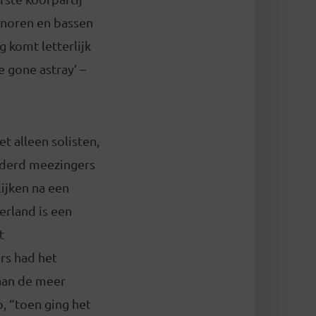
tenoren en bassen
 komt letterlijk
 gone astray’ –
t alleen solisten,
onderd meezingers
lijken na een
erland is een
t
rs had het
 aan de meer
, “toen ging het