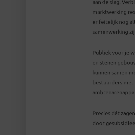
aan de slag. Ver
marktwerking res
er feitelijk nog 
samenwerking zijn
Publiek voor je w
en stenen gebouw
kunnen samen met
bestuurders met 
ambtenarenappara
Precies dát zage
door gesubsidiee