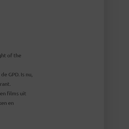
ght of the
 de GPD. Is nu,
rant.
en films uit
ken en