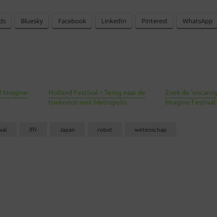
ds
Bluesky
Facebook
LinkedIn
Pinterest
WhatsApp
! Imagine
Holland Festival – Terug naar de
Zoek de ‘uncanny
toekomst met Metropolis
Imagine Festival
val
iffr
Japan
robot
wetenschap