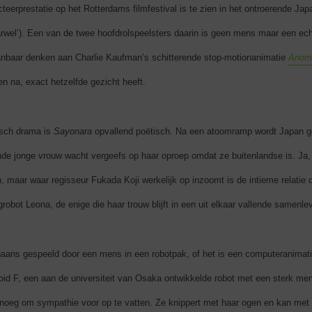
cteerprestatie op het Rotterdams filmfestival is te zien in het ontroerende 
rwel’). Een van de twee hoofdrolspeelsters daarin is geen mens maar een echte
nbaar denken aan Charlie Kaufman’s schitterende stop-motionanimatie
Anoma
n na, exact hetzelfde gezicht heeft.
isch drama is
Sayonara
opvallend poëtisch. Na een atoomramp wordt Japan 
ende jonge vrouw wacht vergeefs op haar oproep omdat ze buitenlandse is. Ja, 
in, maar waar regisseur Fukada Koji werkelijk op inzoomt is de intieme relatie 
robot Leona, de enige die haar trouw blijft in een uit elkaar vallende samenle
aans gespeeld door een mens in een robotpak, of het is een computeranimat
id F, een aan de universiteit van Osaka ontwikkelde robot met een sterk mensa
genoeg om sympathie voor op te vatten. Ze knippert met haar ogen en kan met