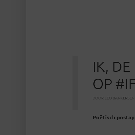
I
IK, D
OP #I
DOOR
LEO BANKERSEN
Poëtisch postap