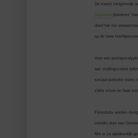
De meest intrigerende a
Sayonara
(betekent ‘Vaa
deed het me onweerstaa
op de twee hoofdpersone
Voor een postapocalypt
aan stralingsziekte lijd
sociaal-politieke satire 
zieke vrouw en haar zorg
Filmrobots worden doorg
vertolkt door een Gemino
film is ze aandoenlijk 