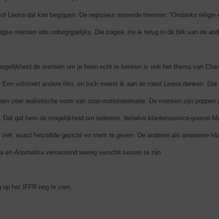
of Leona dat kan begrijpen. De regisseur noteerde hierover: “Ondanks religie 
se mensen iets onbegrijpelijks. Die tragiek zie ik terug in de blik van de and
gelijkheid de mensen om je heen echt te kennen is ook het thema van Char
. Een volstrekt andere film, en toch moest ik aan de robot Leona denken. Dat 
en zeer realistische vorm van stop-motionanimatie. De mensen zijn poppen 
. Dat gaf hem de mogelijkheid om iedereen, behalve klantenservice-goeroe Mi
ng ziet, exact hetzelfde gezicht en stem te geven. De anderen als anonieme klon
ra
en
Anomalisa
verrassend weinig verschil tussen te zijn.
g op het IFFR nog te zien.