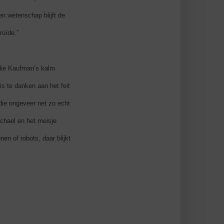
en wetenschap blijft de
roïde.”
lie Kaufman’s kalm
is te danken aan het feit
die ongeveer net zo echt
chael en het meisje
en of robots, daar blijkt