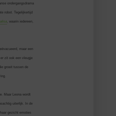
Japanse ondergangsdrama
 robot. Tegelijkertijd
lisa
, waarin iedereen,
geëvacueerd, maar een
er zit ook een vleugje
die groeit tussen de
ving.
ie. Maar Leona wordt
chtig uiterlijk. In de
 haar gezicht emoties