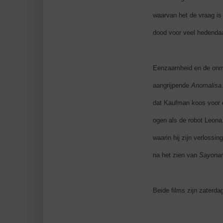
waarvan het de vraag is 
dood voor veel hedendaag
Eenzaamheid en de onmo
aangrijpende
Anomalisa
dat Kaufman koos voor e
ogen als de robot Leona
waarin hij zijn verlossi
na het zien van
Sayona
Beide films zijn zaterda