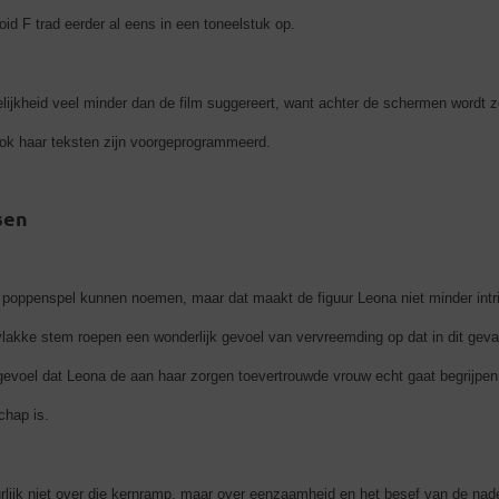
id F trad eerder al eens in een toneelstuk op.
kelijkheid veel minder dan de film suggereert, want achter de schermen wordt 
ok haar teksten zijn voorgeprogrammeerd.
sen
poppenspel kunnen noemen, maar dat maakt de figuur Leona niet minder intr
lakke stem roepen een wonderlijk gevoel van vervreemding op dat in dit geval 
 gevoel dat Leona de aan haar zorgen toevertrouwde vrouw echt gaat begrijpe
chap is.
urlijk niet over die kernramp, maar over eenzaamheid en het besef van de nad