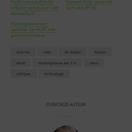
Fields is een poëtische
Campert krijgt voorproef
reflectie op het leven van
op Poetry (PI16)
mijnwerkers’
Muziekgebouw eert
oprichter Jan Wolff met
geluidsmonument
Amerika
cello
de doelen
Doelen
dood
Muziekgebouw aan 't IJ
piano
schrijven
technologie
OVER DEZE AUTEUR