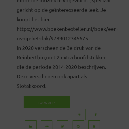
moderne muziek in vogevlucht', speciaal
gericht op de geïnteresseerde leek. Je
koopt het hier:
https://www.boekenbestellen.nl/boek/een-
os-op-het-dak/9789012345675
In 2020 verscheen de 3e druk van de
Reinbertbio,met 2 extra hoofdstukken
die de periode 2014-2020 beschrijven.
Deze verschenen ook apart als
Slotakkoord.
TOON ALLE
BERICHTEN