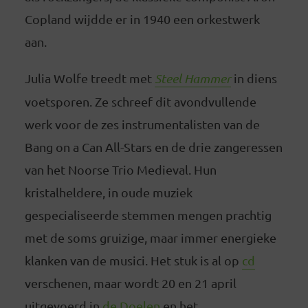
Copland wijdde er in 1940 een orkestwerk
aan.
Julia Wolfe treedt met
Steel Hammer
in diens
voetsporen. Ze schreef dit avondvullende
werk voor de zes instrumentalisten van de
Bang on a Can All-Stars en de drie zangeressen
van het Noorse Trio Medieval. Hun
kristalheldere, in oude muziek
gespecialiseerde stemmen mengen prachtig
met de soms gruizige, maar immer energieke
klanken van de musici. Het stuk is al op
cd
verschenen, maar wordt 20 en 21 april
uitgevoerd in
de Doelen
en het