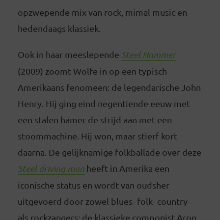
opzwepende mix van rock, mimal music en
hedendaags klassiek.
Ook in haar meeslepende
Steel Hammer
(2009) zoomt Wolfe in op een typisch
Amerikaans fenomeen: de legendarische John
Henry. Hij ging eind negentiende eeuw met
een stalen hamer de strijd aan met een
stoommachine. Hij won, maar stierf kort
daarna. De gelijknamige folkballade over deze
Steel driving man
heeft in Amerika een
iconische status en wordt van oudsher
uitgevoerd door zowel blues- folk- country-
als rockzangers; de klassieke componist Aron