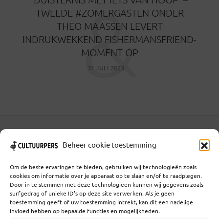
&
TWEEDE #ZOMERGASTEN ONDER
THEO MAASSEN LEVERT
INDRUKWEKKEND FISHERMANSFRIEND-
MOMENT OP
31 JULI 2023
Coöperatief Cultureel Persbureau U.A. | Salzburg 29 |
Beheer cookie toestemming
3524KS Utrecht | KvK: 55573592 |Btw:
NL851769731B01 | Bank: NL92 TRIO 0254 7521 01
Om de beste ervaringen te bieden, gebruiken wij technologieën zoals
cookies om informatie over je apparaat op te slaan en/of te raadplegen.
Door in te stemmen met deze technologieën kunnen wij gegevens zoals
surfgedrag of unieke ID's op deze site verwerken. Als je geen
Samenwerken
toestemming geeft of uw toestemming intrekt, kan dit een nadelige
invloed hebben op bepaalde functies en mogelijkheden.
Statuten