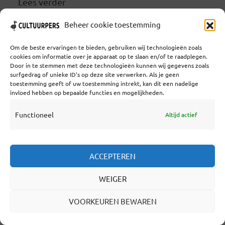
Lees verder
Beheer cookie toestemming
LEES VERDER
Om de beste ervaringen te bieden, gebruiken wij technologieën zoals
cookies om informatie over je apparaat op te slaan en/of te raadplegen.
Door in te stemmen met deze technologieën kunnen wij gegevens zoals
surfgedrag of unieke ID's op deze site verwerken. Als je geen
toestemming geeft of uw toestemming intrekt, kan dit een nadelige
invloed hebben op bepaalde functies en mogelijkheden.
‘EEN MOORD OP EEN HOER,
WAAR ALLEMAAL HOGE
Functioneel
Altijd actief
HEREN BIJ BETROKKEN
WAREN.’ TOMAS ROSS OVER
ACCEPTEREN
DE NOOIT OPGEHELDERDE
MOORD OP DE HAAGSE
WEIGER
BLONDE DOLLY
VOORKEUREN BEWAREN
DOOR
A QUATTRO MANI
IN
ALLEEN VOOR LEDEN
,
LITERAIR
,
WAARDEER & DONEER!