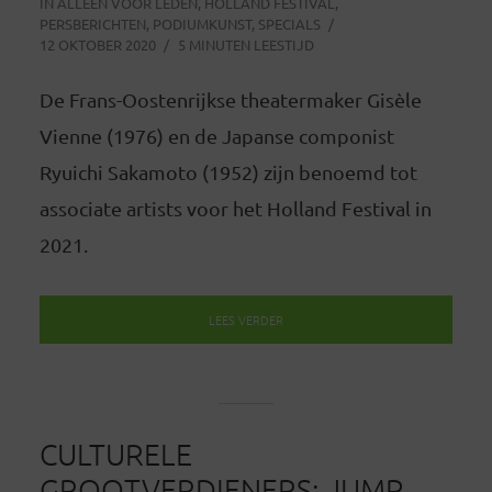
IN
ALLEEN VOOR LEDEN
,
HOLLAND FESTIVAL
,
PERSBERICHTEN
,
PODIUMKUNST
,
SPECIALS
12 OKTOBER 2020
5 MINUTEN LEESTIJD
De Frans-Oostenrijkse theatermaker Gisèle
Vienne (1976) en de Japanse componist
Ryuichi Sakamoto (1952) zijn benoemd tot
associate artists voor het Holland Festival in
2021.
LEES VERDER
CULTURELE
GROOTVERDIENERS: JUMP