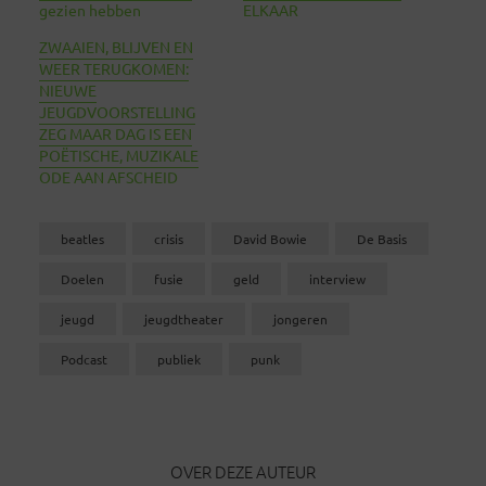
gezien hebben
ELKAAR
ZWAAIEN, BLIJVEN EN
WEER TERUGKOMEN:
NIEUWE
JEUGDVOORSTELLING
ZEG MAAR DAG IS EEN
POËTISCHE, MUZIKALE
ODE AAN AFSCHEID
beatles
crisis
David Bowie
De Basis
Doelen
fusie
geld
interview
jeugd
jeugdtheater
jongeren
Podcast
publiek
punk
OVER DEZE AUTEUR