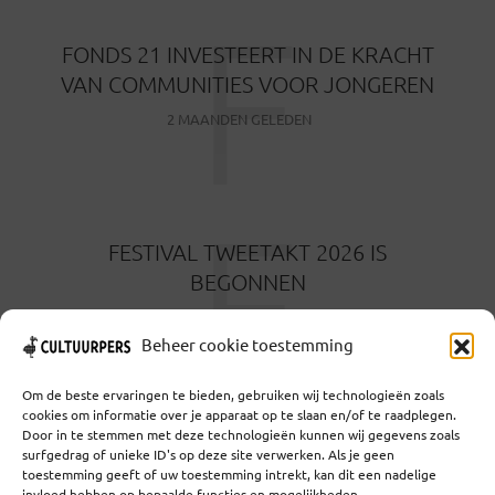
F
FONDS 21 INVESTEERT IN DE KRACHT
VAN COMMUNITIES VOOR JONGEREN
2 MAANDEN GELEDEN
F
FESTIVAL TWEETAKT 2026 IS
BEGONNEN
2 MAANDEN GELEDEN
Beheer cookie toestemming
Om de beste ervaringen te bieden, gebruiken wij technologieën zoals
cookies om informatie over je apparaat op te slaan en/of te raadplegen.
Door in te stemmen met deze technologieën kunnen wij gegevens zoals
surfgedrag of unieke ID's op deze site verwerken. Als je geen
toestemming geeft of uw toestemming intrekt, kan dit een nadelige
Coöperatief Cultureel Persbureau U.A. | Salzburg 29 |
invloed hebben op bepaalde functies en mogelijkheden.