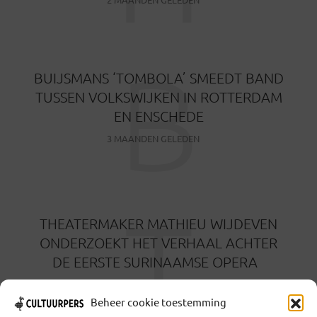
B
BUIJSMANS ‘TOMBOLA’ SMEEDT BAND
TUSSEN VOLKSWIJKEN IN ROTTERDAM
EN ENSCHEDE
3 MAANDEN GELEDEN
T
THEATERMAKER MATHIEU WIJDEVEN
ONDERZOEKT HET VERHAAL ACHTER
DE EERSTE SURINAAMSE OPERA
3 MAANDEN GELEDEN
Beheer cookie toestemming