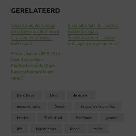
GERELATEERD
Vanja Kaludjercic volgt
International Film Festival
Bero Beyer op als nieuwe
Rotterdam gaat
directeur Filmfestival
‘herstructureren’: massa-
Rotterdam
ontslag bij programmeurs?
Eerste plannen IFFR 2016.
Gaat Rotterdams
filmfestival onder Bero
Beyer scherpere koers
varen?
Bero Beyer
bloot
de doelen
documentaire
Doelen
Eerste Wereldoorlog
Festival
filmfestival
filmfonds
gender
iffr
kunstenaars
leden
mode