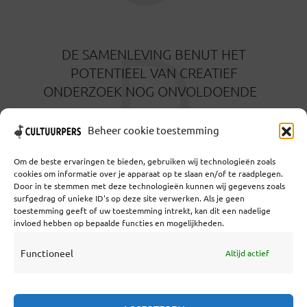
D
DE SAMENLEVING BENUT HET
POTENTIEEL VAN CREATIEF
ONDERZOEK NOG ONVOLDOENDE
3 MAANDEN GELEDEN
Beheer cookie toestemming
Om de beste ervaringen te bieden, gebruiken wij technologieën zoals
cookies om informatie over je apparaat op te slaan en/of te raadplegen.
Door in te stemmen met deze technologieën kunnen wij gegevens zoals
surfgedrag of unieke ID's op deze site verwerken. Als je geen
toestemming geeft of uw toestemming intrekt, kan dit een nadelige
Coöperatief Cultureel Persbureau U.A. | Salzburg 29 |
invloed hebben op bepaalde functies en mogelijkheden.
3524KS Utrecht | KvK: 55573592 |Btw:
NL851769731B01 | Bank: NL92 TRIO 0254 7521 01
Functioneel
Altijd actief
Samenwerken