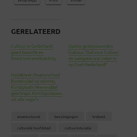
GERELATEERD
Cultuur in Gelderland:
Opinie gedeputeerden
goed bezocht en
Cultuur: ‘Stel voor Cultuur
financieel veerkrachtig
de navigatie wat vaker in
op Oost-Nederland!’
Noodkreet theaterschool
Roosendaal op valreep,
Kunstplaats Veenendaal
geschrapt. Kortingsnieuws
uit alle regio’s
amateurkunst
bezuinigingen
brabant
culturele hoofdstad
cultuureducatie