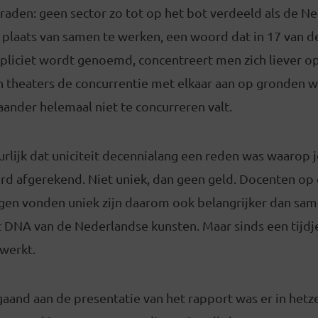
l raden: geen sector zo tot op het bot verdeeld als de N
 plaats van samen te werken, een woord dat in 17 van d
pliciet wordt genoemd, concentreert men zich liever o
n theaters de concurrentie met elkaar aan op gronden 
ander helemaal niet te concurreren valt.
rlijk dat uniciteit decennialang een reden was waarop 
rd afgerekend. Niet uniek, dan geen geld. Docenten op
gen vonden uniek zijn daarom ook belangrijker dan sa
het DNA van de Nederlandse kunsten. Maar sinds een tijd
werkt.
aand aan de presentatie van het rapport was er in hetz