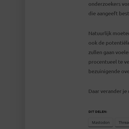
onderzoekers von
die aangeeft best
Natuurlijk moeten
ook de potentiël
zullen gaan voele
procentueel te ve
bezuinigende ove
Daar verander je
DIT DELEN:
Mastodon
Threa