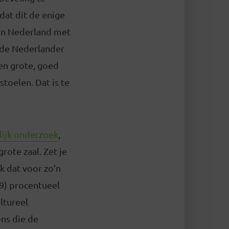
dat dit de enige
van Nederland met
lde Nederlander
ien grote, goed
oelen. Dat is te
lijk onderzoek
,
rote zaal. Zet je
ek dat voor zo’n
79) procentueel
ltureel
ens die de