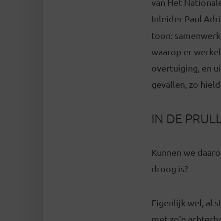
van Het National
Inleider Paul Adr
toon: samenwerke
waarop er werkeli
overtuiging, en u
gevallen, zo hiel
IN DE PRUL
Kunnen we daarom
droog is?
Eigenlijk wel, al 
met zo’n achterb