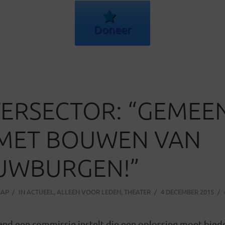
Doneer
ERSECTOR: “GEMEE
 MET BOUWEN VAN
UWBURGEN!”
AAP
IN
ACTUEEL
,
ALLEEN VOOR LEDEN
,
THEATER
4 DECEMBER 2015
emand een commissie instelt die een oplossing moet bied