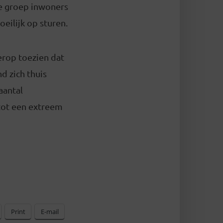
te groep inwoners
oeilijk op sturen.
erop toezien dat
d zich thuis
aantal
 tot een extreem
Print
E-mail