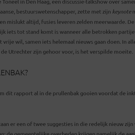
e Toneel in Den Haag, een discussie-talkshow over sam
iaanse, bestuurswetenschapper, zette met zijn
keynote
m
n mislukt altijd, fusies leveren zelden meerwaarde. De
jk iets tot stand komt is wanneer alle betrokken partijen
it vrije wil, samen iets helemaal nieuws gaan doen. In al
d de Utrechter zijn gehoor voor, is het verspilde moeite.
LENBAK?
 dit rapport al in de prullenbak gooien voordat de ink
staan er een of twee suggesties in die redelijk nieuw zij
an: de gemeentelijke overheden krijgen namelijk de aan