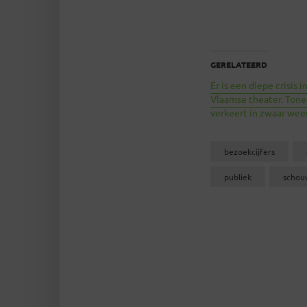
GERELATEERD
Er is een diepe crisis i
Vlaamse theater. Tone
verkeert in zwaar weer
bezoekcijfers
publiek
schou