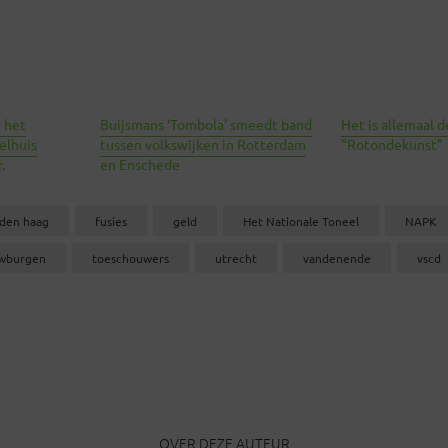
n het
Buijsmans ‘Tombola’ smeedt band
Het is allemaal d
elhuis
tussen volkswijken in Rotterdam
“Rotondekunst”
.
en Enschede
den haag
fusies
geld
Het Nationale Toneel
NAPK
wburgen
toeschouwers
utrecht
vandenende
vscd
OVER DEZE AUTEUR