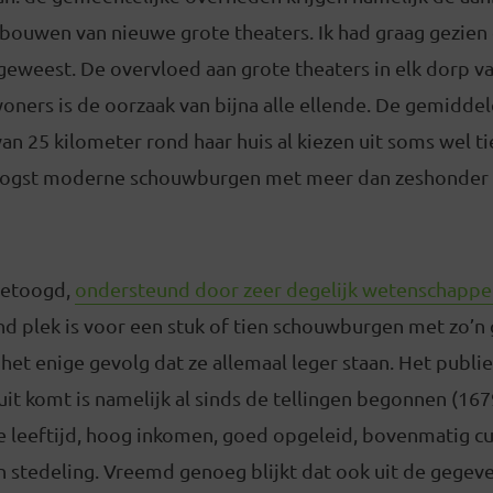
bouwen van nieuwe grote theaters. Ik had graag gezien 
geweest. De overvloed aan grote theaters in elk dorp 
oners is de oorzaak van bijna alle ellende. De gemidde
 van 25 kilometer rond haar huis al kiezen uit soms wel t
oogst moderne schouwburgen met meer dan zeshonder st
 betoogd,
ondersteund door zeer degelijk wetenschappe
nd plek is voor een stuk of tien schouwburgen met zo’n g
s het enige gevolg dat ze allemaal leger staan. Het publi
it komt is namelijk al sinds de tellingen begonnen (16
e leeftijd, hoog inkomen, goed opgeleid, bovenmatig cu
n stedeling. Vreemd genoeg blijkt dat ook uit de gegev