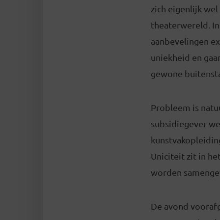
zich eigenlijk we
theaterwereld. In
aanbevelingen ex
uniekheid en gaa
gewone buitensta
Probleem is natuu
subsidiegever we
kunstvakopleidin
Uniciteit zit in 
worden samenge
De avond voorafg