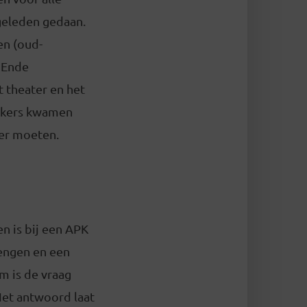
geleden gedaan.
en (oud-
nEnde
t theater en het
oekers kwamen
ter moeten.
n is bij een APK
rengen en een
m is de vraag
Het antwoord laat