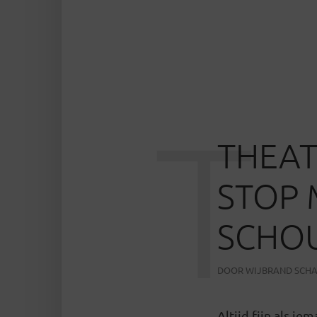
T
THEAT
STOP
SCHO
DOOR
WIJBRAND SCH
Altijd fijn als i