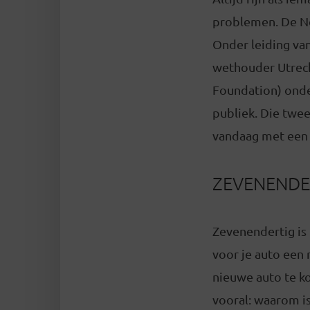
problemen. De Ne
Onder leiding va
wethouder Utrech
Foundation) onder
publiek. Die twe
vandaag met een 
ZEVENENDE
Zevenendertig is 
voor je auto een
nieuwe auto te ko
vooral: waarom i