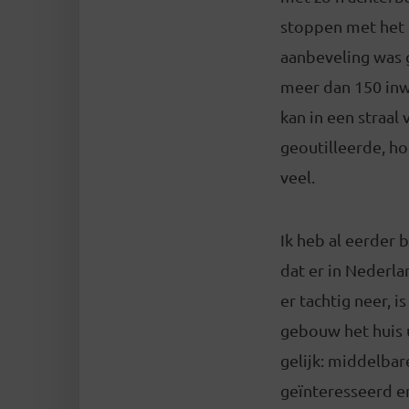
stoppen met het 
aanbeveling was 
meer dan 150 inw
kan in een straal
geoutilleerde, h
veel.
Ik heb al eerder
dat er in Nederla
er tachtig neer, i
gebouw het huis u
gelijk: middelbar
geïnteresseerd e