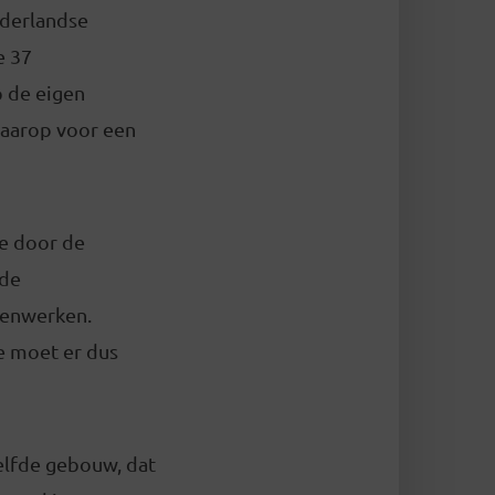
ederlandse
e 37
p de eigen
waarop voor een
je door de
 de
menwerken.
je moet er dus
elfde gebouw, dat