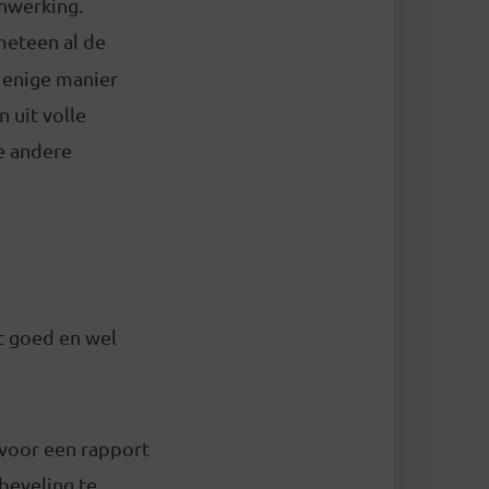
enwerking.
eteen al de
 enige manier
 uit volle
le andere
t goed en wel
n voor een rapport
beveling te