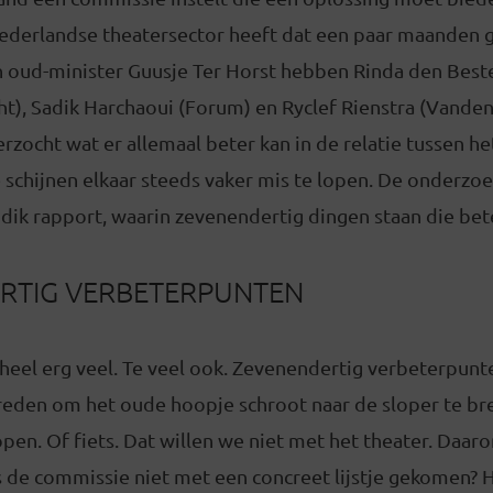
derlandse theatersector heeft dat een paar maanden 
n oud-minister Guusje Ter Horst hebben Rinda den Best
t), Sadik Harchaoui (Forum) en Ryclef Rienstra (Vande
zocht wat er allemaal beter kan in de relatie tussen he
e schijnen elkaar steeds vaker mis te lopen. De onderz
dik rapport, waarin zevenendertig dingen staan die be
RTIG VERBETERPUNTEN
heel erg veel. Te veel ook. Zevenendertig verbeterpunte
 reden om het oude hoopje schroot naar de sloper te b
pen. Of fiets. Dat willen we niet met het theater. Daaro
s de commissie niet met een concreet lijstje gekomen? 