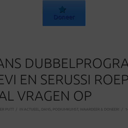
Doneer
DANS DUBBELPROG
EVI EN SERUSSI ROE
AL VRAGEN OP
ER PUTT
IN
ACTUEEL
,
DANS
,
PODIUMKUNST
,
WAARDEER & DONEER!
1