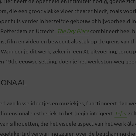
Het heeft de openheid en intimiteit nodig, goede zicht
m, die een groot vlakke vloer theater biedt, zoals voo
ppenhuis verder in hetzelfde gebouw of bijvoorbeeld in
 Rotterdam en Utrecht.
The Dry Piece
combineert heel 
s, film en video en beweegt als stuk op de grens van t
Wanneer je dit werk, zeker in een XL uitvoering, terug p
een 19de eeuwse setting, doen je het werk stomweg geen
IONAAL
oed aan losse ideetjes en muziekjes, functioneert dan wee
imensionale esthetiek. In het begin intrigeert
Tefer
zel
van silhouetten, die het visuele aspect van het werk áls
gelijkertijd verwarring zaaien over de belichaming die 