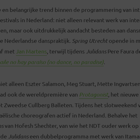
e en belangrijke trend binnen de programmering van int
stivals in Nederland: niet alleen relevant werk van int
en, maar ook uitdrukkelijk aandacht besteden aan dan
e Nederlandse danspraktijk.
Spring Utrecht
opende in 
af met
Jan Martens
, terwijl tijdens
Julidans
Pere Faura d
baile no hay paraíso (no dance, no paradise)
.
et alleen Eszter Salamon, Meg Stuart, Mette Ingvartse
had ook de wereldpremière van
Protagonist
, het nieuwe
et Zweedse Cullberg Balleten. Tijdens het slotweekend 
aëlische choreografen actief in Nederland. Behalve het
ns
van Hofesh Shechter, van wie het NDT ouder werk op 
rde
Julidans
een dubbelprogramma met werk van Itamar