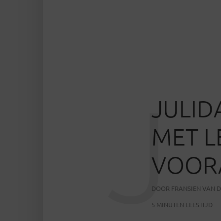
J
JULI
MET L
VOOR
DOOR
FRANSIEN VAN D
5 MINUTEN LEESTIJD