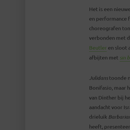
Het is een nieuw
en performance fe
choreografen ton
verbonden met d
Beutler
en sloot 
afbijten met
sin 
Julidans
toonde ni
Bonifasio, maar 
van Dinther bij h
aandacht voor Isr
drieluik
Barbaria
heeft, presentee