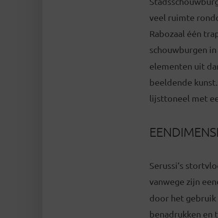
Stadsschouwburg. 
veel ruimte rondo
Rabozaal één tra
schouwburgen in
elementen uit dan
beeldende kunst. 
lijsttoneel met 
EENDIMENS
Serussi’s stortvl
vanwege zijn eend
door het gebruik 
benadrukken en te