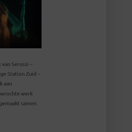
 van Serussi –
rge Station Zuid –
k aan
orwrochte werk
, gemaakt samen