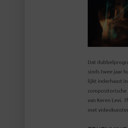
Dat dubbelprogra
sinds twee jaar h
lijkt inderhaast i
compositorische 
van Keren Levi.
T
met videokunsten