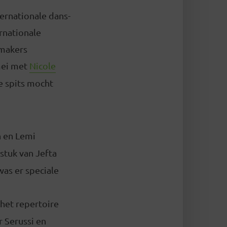
ernationale dans-
ernationale
smakers
mei met
Nicole
e spits mocht
n en Lemi
 stuk van Jefta
was er speciale
het repertoire
 Serussi en