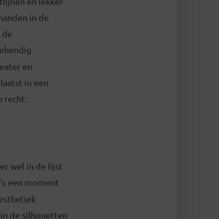
lijnen en lekker
rhanden in de
 de
behendig
heater en
laatst in een
 recht.
r wel in de lijst
fs een moment
 esthetiek
in de silhouetten