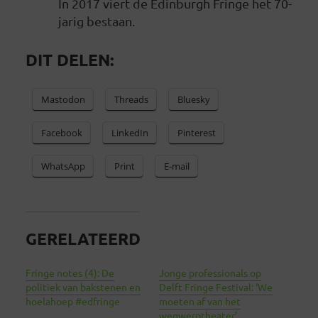
In 2017 viert de Edinburgh Fringe het 70-
jarig bestaan.
DIT DELEN:
Mastodon
Threads
Bluesky
Facebook
LinkedIn
Pinterest
WhatsApp
Print
E-mail
GERELATEERD
Fringe notes (4): De
Jonge professionals op
politiek van bakstenen en
Delft Fringe Festival: ‘We
hoelahoep #edfringe
moeten af van het
wegwerptheater’.