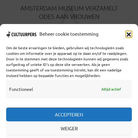
A
AMSTERDAM MUSEUM VERZAMELT
ODES AAN VROUWEN
14 AUGUSTUS 2024
Beheer cookie toestemming
Om de beste ervaringen te bieden, gebruiken wij technologieën zoals
cookies om informatie over je apparaat op te slaan en/of te raadplegen.
Door in te stemmen met deze technologieën kunnen wij gegevens zoals
surfgedrag of unieke ID's op deze site verwerken. Als je geen
toestemming geeft of uw toestemming intrekt, kan dit een nadelige
Coöperatief Cultureel Persbureau U.A. | Salzburg 29 |
invloed hebben op bepaalde functies en mogelijkheden.
3524KS Utrecht | KvK: 55573592 |Btw:
NL851769731B01 | Bank: NL92 TRIO 0254 7521 01
Functioneel
Altijd actief
Samenwerken
ACCEPTEREN
Statuten
WEIGER
Redactiestatuut
Over Ons