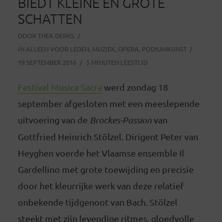
BIEDT KLEINE EN GROTE
SCHATTEN
DOOR
THEA DERKS
IN
ALLEEN VOOR LEDEN
,
MUZIEK
,
OPERA
,
PODIUMKUNST
19 SEPTEMBER 2016
5 MINUTEN LEESTIJD
Festival Musica Sacra
werd zondag 18
september afgesloten met een meeslepende
uitvoering van de
Brockes-Passion
van
Gottfried Heinrich Stölzel. Dirigent Peter van
Heyghen voerde het Vlaamse ensemble Il
Gardellino met grote toewijding en precisie
door het kleurrijke werk van deze relatief
onbekende tijdgenoot van Bach. Stölzel
steekt met zijn levendige ritmes, gloedvolle