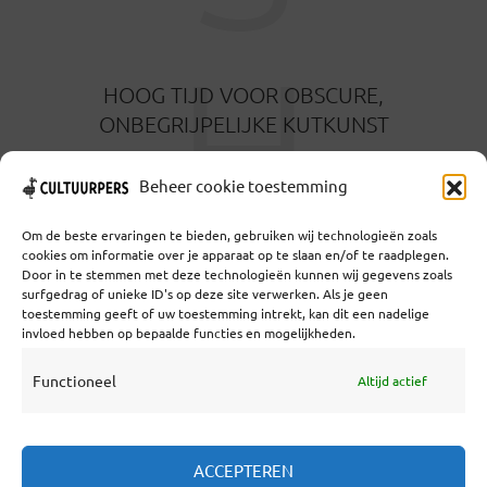
H
HOOG TIJD VOOR OBSCURE,
ONBEGRIJPELIJKE KUTKUNST
6 MAANDEN GELEDEN
Beheer cookie toestemming
Om de beste ervaringen te bieden, gebruiken wij technologieën zoals
cookies om informatie over je apparaat op te slaan en/of te raadplegen.
Door in te stemmen met deze technologieën kunnen wij gegevens zoals
surfgedrag of unieke ID's op deze site verwerken. Als je geen
toestemming geeft of uw toestemming intrekt, kan dit een nadelige
Coöperatief Cultureel Persbureau U.A. | Salzburg 29 |
invloed hebben op bepaalde functies en mogelijkheden.
3524KS Utrecht | KvK: 55573592 |Btw:
NL851769731B01 | Bank: NL92 TRIO 0254 7521 01
Functioneel
Altijd actief
Samenwerken
ACCEPTEREN