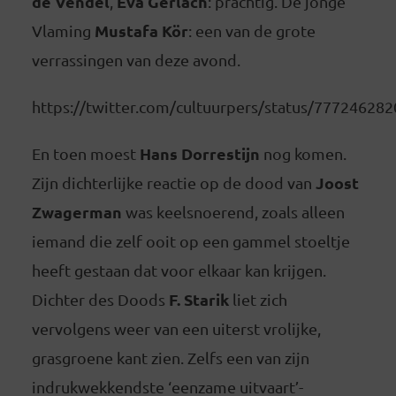
de Vendel
Eva Gerlach
,
: prachtig. De jonge
Mustafa Kör
Vlaming
: een van de grote
verrassingen van deze avond.
https://twitter.com/cultuurpers/status/77724628
Hans Dorrestijn
En toen moest
nog komen.
Joost
Zijn dichterlijke reactie op de dood van
Zwagerman
was keelsnoerend, zoals alleen
iemand die zelf ooit op een gammel stoeltje
heeft gestaan dat voor elkaar kan krijgen.
F. Starik
Dichter des Doods
liet zich
vervolgens weer van een uiterst vrolijke,
grasgroene kant zien. Zelfs een van zijn
indrukwekkendste ‘eenzame uitvaart’-