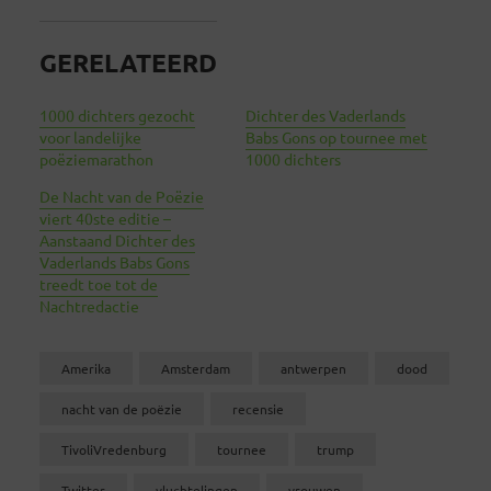
GERELATEERD
1000 dichters gezocht
Dichter des Vaderlands
voor landelijke
Babs Gons op tournee met
poëziemarathon
1000 dichters
De Nacht van de Poëzie
viert 40ste editie –
Aanstaand Dichter des
Vaderlands Babs Gons
treedt toe tot de
Nachtredactie
Amerika
Amsterdam
antwerpen
dood
nacht van de poëzie
recensie
TivoliVredenburg
tournee
trump
Twitter
vluchtelingen
vrouwen