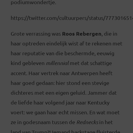
podiumwondertje.
https://twitter.com/cultuurpers/status/77730165
Roos Rebergen
Grote verrassing was
, die in
haar optreden eindelijk wist af te rekenen met
haar reputatie van die beschermde, eeuwig
kind gebleven
millennial
met dat schattige
accent. Haar vertrek naar Antwerpen heeft
haar goed gedaan: hier stond een stevige
dichteres met een eigen geluid. Jammer dat
de liefde haar volgend jaar naar Kentucky
voert: we gaan haar echt missen. En wat moet
ze in godesnaam tussen de
Rednecks
in het
land van Trump?! Iemand backstage fluisterde