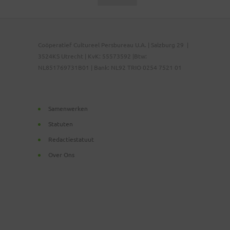
Coöperatief Cultureel Persbureau U.A. | Salzburg 29 |
3524KS Utrecht | KvK: 55573592 |Btw:
NL851769731B01 | Bank: NL92 TRIO 0254 7521 01
Samenwerken
Statuten
Redactiestatuut
Over Ons