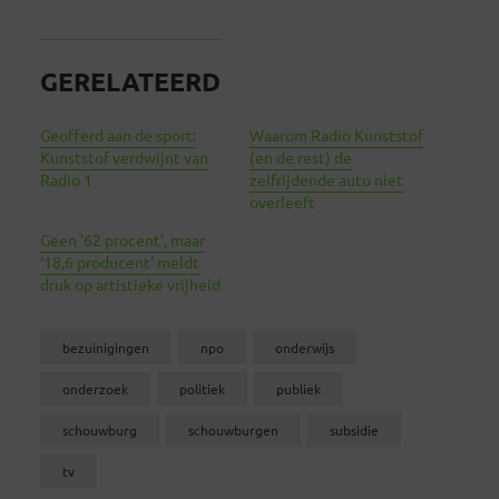
GERELATEERD
Geofferd aan de sport:
Waarom Radio Kunststof
Kunststof verdwijnt van
(en de rest) de
Radio 1
zelfrijdende auto niet
overleeft
Geen ’62 procent’, maar
‘18,6 producent’ meldt
druk op artistieke vrijheid
bezuinigingen
npo
onderwijs
onderzoek
politiek
publiek
schouwburg
schouwburgen
subsidie
tv