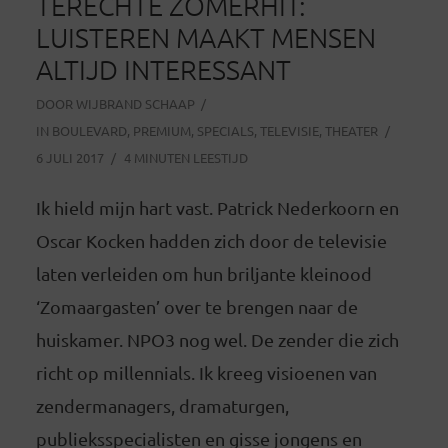
TERECHTE ZOMERHIT:
LUISTEREN MAAKT MENSEN
ALTIJD INTERESSANT
DOOR
WIJBRAND SCHAAP
IN
BOULEVARD
,
PREMIUM
,
SPECIALS
,
TELEVISIE
,
THEATER
6 JULI 2017
4 MINUTEN LEESTIJD
Ik hield mijn hart vast. Patrick Nederkoorn en
Oscar Kocken hadden zich door de televisie
laten verleiden om hun briljante kleinood
‘Zomaargasten’ over te brengen naar de
huiskamer. NPO3 nog wel. De zender die zich
richt op millennials. Ik kreeg visioenen van
zendermanagers, dramaturgen,
publieksspecialisten en gisse jongens en