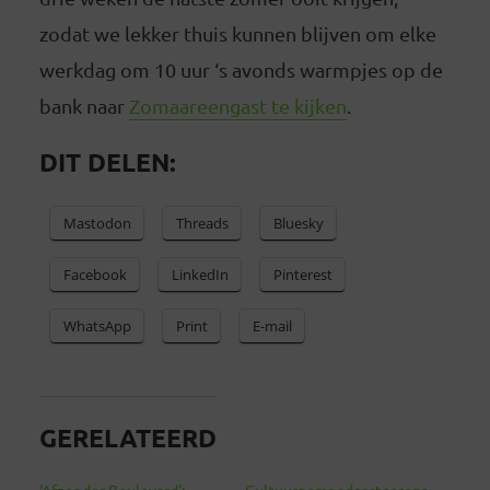
zodat we lekker thuis kunnen blijven om elke
werkdag om 10 uur ‘s avonds warmpjes op de
bank naar
Zomaareengast te kijken
.
DIT DELEN:
Mastodon
Threads
Bluesky
Facebook
LinkedIn
Pinterest
WhatsApp
Print
E-mail
GERELATEERD
‘Afzender Boulevard’:
Cultuurperspodcastcorona