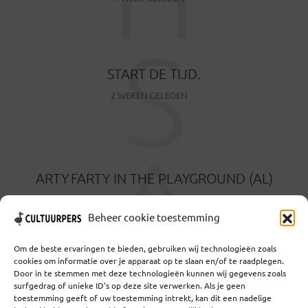
S
START DE TIJD.
2 WEKEN GELEDEN
A
ARTY FARTY IN THE PLAYGROUND (AL)
2 WEKEN GELEDEN
Beheer cookie toestemming
Om de beste ervaringen te bieden, gebruiken wij technologieën zoals
cookies om informatie over je apparaat op te slaan en/of te raadplegen.
Door in te stemmen met deze technologieën kunnen wij gegevens zoals
surfgedrag of unieke ID's op deze site verwerken. Als je geen
toestemming geeft of uw toestemming intrekt, kan dit een nadelige
Coöperatief Cultureel Persbureau U.A. | Salzburg 29 |