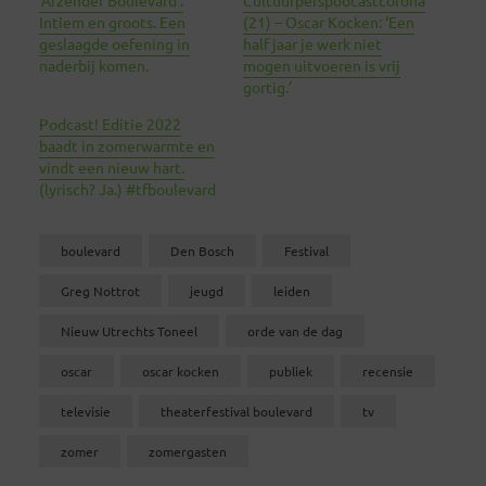
Intiem en groots. Een
(21) – Oscar Kocken: ‘Een
geslaagde oefening in
half jaar je werk niet
naderbij komen.
mogen uitvoeren is vrij
gortig.’
Podcast! Editie 2022
baadt in zomerwarmte en
vindt een nieuw hart.
(lyrisch? Ja.) #tfboulevard
boulevard
Den Bosch
Festival
Greg Nottrot
jeugd
leiden
Nieuw Utrechts Toneel
orde van de dag
oscar
oscar kocken
publiek
recensie
televisie
theaterfestival boulevard
tv
zomer
zomergasten