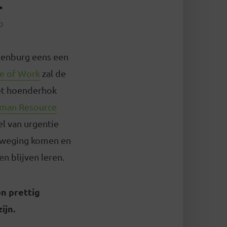
D
denburg eens een
e of Work
zal de
het hoenderhok
uman Resource
l van urgentie
eweging komen en
en blijven leren.
n prettig
ijn.