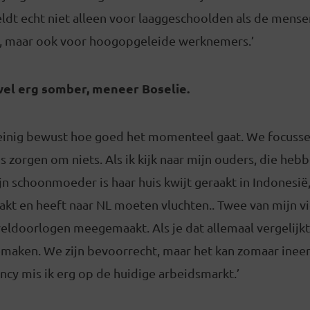
eldt echt niet alleen voor laaggeschoolden als de mens
n, maar ook voor hoogopgeleide werknemers.’
 wel erg somber, meneer Boselie.
weinig bewust hoe goed het momenteel gaat. We focusse
s zorgen om niets. Als ik kijk naar mijn ouders, die heb
 schoonmoeder is haar huis kwijt geraakt in Indonesië,
t en heeft naar NL moeten vluchten.. Twee van mijn v
ldoorlogen meegemaakt. Als je dat allemaal vergelijkt 
maken. We zijn bevoorrecht, maar het kan zomaar ineen
ncy mis ik erg op de huidige arbeidsmarkt.’