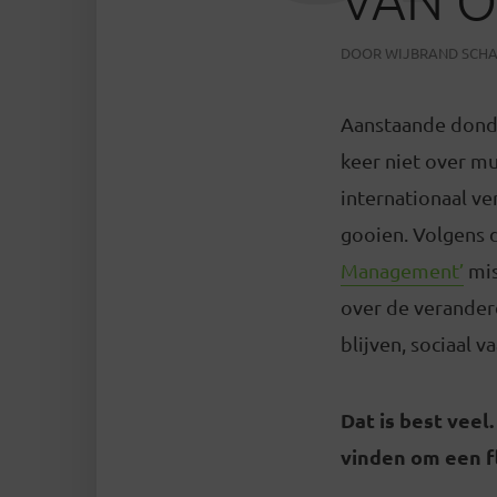
DOOR
WIJBRAND SCH
Aanstaande donde
keer niet over m
internationaal v
gooien. Volgens d
Management’
mis
over de verander
blijven, sociaal v
Dat is best veel
vinden om een fl