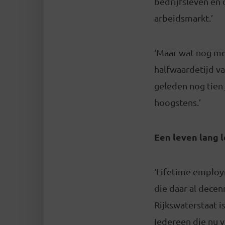
bedrijfsleven en
arbeidsmarkt.’
‘Maar wat nog mee
halfwaardetijd va
geleden nog tien 
hoogstens.’
Een leven lang l
‘Lifetime employm
die daar al decen
Rijkswaterstaat i
Iedereen die nu vi