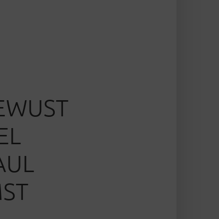
BEWUST
EL
AUL
MST
.