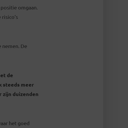
 positie omgaan.
risico’s
te nemen. De
Met de
k steeds meer
r zijn duizenden
 waar het goed