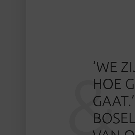
‘WE Z
&
HOE 
GAAT.
BOSEL
VAN O