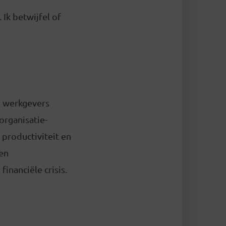
 Ik betwijfel of
n werkgevers
organisatie-
, productiviteit en
 en
inanciële crisis.