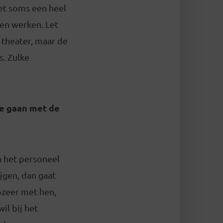
het soms een heel
len werken. Let
 theater, maar de
. Zulke
 te gaan met de
n het personeel
jgen, dan gaat
ozeer met hen,
il bij het