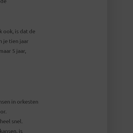
 de
 ook, is dat de
je tien jaar
maar 5 jaar,
nsen in orkesten
or.
heel snel.
kansen, is