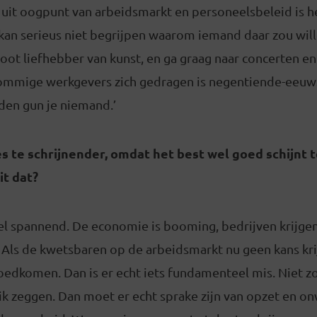
r uit oogpunt van arbeidsmarkt en personeelsbeleid is 
k kan serieus niet begrijpen waarom iemand daar zou wil
root liefhebber van kunst, en ga graag naar concerten en
mmige werkgevers zich gedragen is negentiende-eeuws
en gun je niemand.’
des te schrijnender, omdat het best wel goed schijnt
it dat?
heel spannend. De economie is booming, bedrijven krijge
 Als de kwetsbaren op de arbeidsmarkt nu geen kans kri
oedkomen. Dan is er echt iets fundamenteel mis. Niet z
ik zeggen. Dan moet er echt sprake zijn van opzet en onw