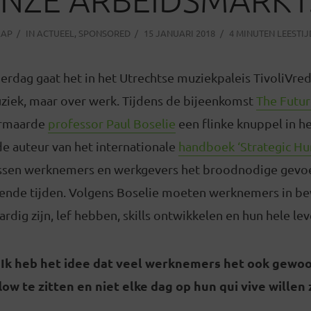
AAP
IN
ACTUEEL
,
SPONSORED
15 JANUARI 2018
4 MINUTEN LEESTIJ
rdag gaat het in het Utrechtse muziekpaleis TivoliVre
uziek, maar over werk. Tijdens de bijeenkomst
The Futur
ermaarde
professor Paul Boselie
een flinke knuppel in 
e auteur van het internationale
handboek ‘Strategic H
sen werknemers en werkgevers het broodnodige gevoe
ende tijden. Volgens Boselie moeten werknemers in b
aardig zijn, lef hebben, skills ontwikkelen en hun hele lev
. Ik heb het idee dat veel werknemers het ook gewoo
ow te zitten en niet elke dag op hun qui vive willen z