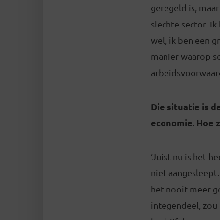
geregeld is, maa
slechte sector. I
wel, ik ben een g
manier waarop so
arbeidsvoorwaard
Die situatie is 
economie. Hoe z
‘Juist nu is het 
niet aangesleept.
het nooit meer g
integendeel, zou 