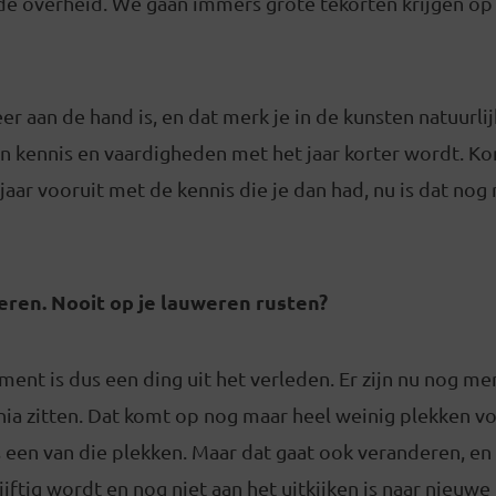
 de overheid. We gaan immers grote tekorten krijgen op
r aan de hand is, en dat merk je in de kunsten natuurlijk
n kennis en vaardigheden met het jaar korter wordt. Kon 
jaar vooruit met de kennis die je dan had, nu is dat nog 
eren. Nooit op je lauweren rusten?
ent is dus een ding uit het verleden. Er zijn nu nog me
nia zitten. Dat komt op nog maar heel weinig plekken vo
s een van die plekken. Maar dat gaat ook veranderen, en 
jftig wordt en nog niet aan het uitkijken is naar nieuwe 