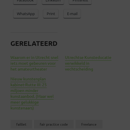
WhatsApp
Print
E-mail
GERELATEERD
Waarom er in Utrecht snel
Utrechtse Kunsteducatie
iets moet gebeuren voor
verwikkeld in
het amateurtheater
vechtscheiding
Nieuw kunstenplan
kabinet-Rutte III: 25
miljoen minder
kunstaanbod. (Maar wel
meer gelukkige
kunstenaars)
failliet
fair practice code
freelance