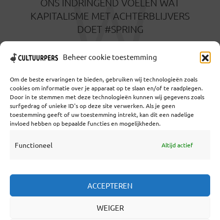
W
ONS INDRINGEND VOELEN WAT
KAPITALISME MET ACHTERBLIJVERS
DOET #SPRING
3 MAANDEN GELEDEN
Beheer cookie toestemming
Om de beste ervaringen te bieden, gebruiken wij technologieën zoals
cookies om informatie over je apparaat op te slaan en/of te raadplegen.
Door in te stemmen met deze technologieën kunnen wij gegevens zoals
surfgedrag of unieke ID's op deze site verwerken. Als je geen
toestemming geeft of uw toestemming intrekt, kan dit een nadelige
Coöperatief Cultureel Persbureau U.A. | Salzburg 29 |
invloed hebben op bepaalde functies en mogelijkheden.
3524KS Utrecht | KvK: 55573592 |Btw:
NL851769731B01 | Bank: NL92 TRIO 0254 7521 01
Functioneel
Altijd actief
Samenwerken
ACCEPTEREN
Statuten
WEIGER
Redactiestatuut