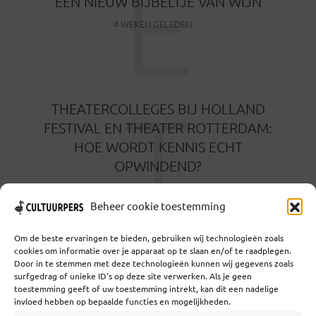
E
EEN NIEUW BIJBELTJE VAN WIJN
4 WEKEN GELEDEN
T
THEATERCOLLEGES BIJ HOLLAND
FESTIVAL EN THEATER ROTTERDAM:
HOE WORDT KENNIS ECHT
OPWINDEND?
1 MAAND GELEDEN
Beheer cookie toestemming
Om de beste ervaringen te bieden, gebruiken wij technologieën zoals
cookies om informatie over je apparaat op te slaan en/of te raadplegen.
Door in te stemmen met deze technologieën kunnen wij gegevens zoals
surfgedrag of unieke ID's op deze site verwerken. Als je geen
toestemming geeft of uw toestemming intrekt, kan dit een nadelige
Coöperatief Cultureel Persbureau U.A. | Salzburg 29 |
invloed hebben op bepaalde functies en mogelijkheden.
3524KS Utrecht | KvK: 55573592 |Btw: