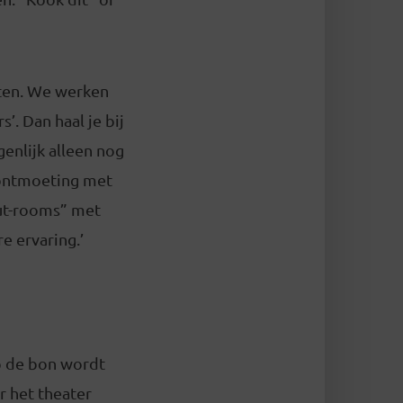
eten. We werken
’. Dan haal je bij
genlijk alleen nog
 ontmoeting met
out-rooms” met
e ervaring.’
p de bon wordt
r het theater