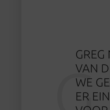
GREG 
G
VAN D
WE GE
ER EI
VOOR 