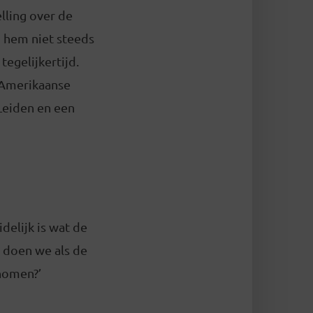
lling over de
m hem niet steeds
tegelijkertijd.
e Amerikaanse
 Leiden en een
delijk is wat de
t doen we als de
nomen?’