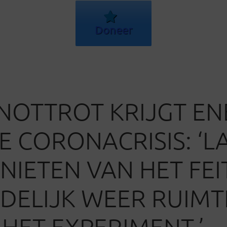
Doneer
NOTTROT KRIJGT EN
E CORONACRISIS: ‘L
NIETEN VAN HET FEI
NDELIJK WEER RUIMTE
HET EXPERIMENT.’