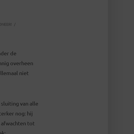
ONEER!
nder de
innig overheen
llemaal niet
luiting van alle
erker nog: hij
 afwachten tot
ek: