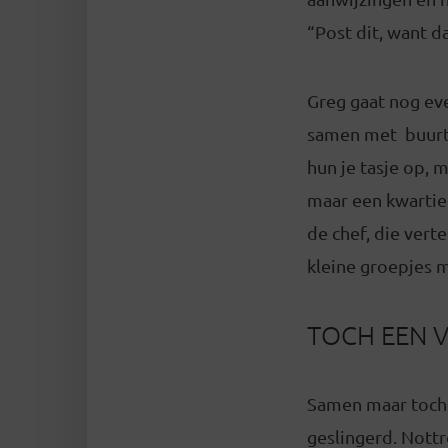
“Post dit, want d
Greg gaat nog ev
samen met buurtre
hun je tasje op, 
maar een kwartie
de chef, die vert
kleine groepjes m
TOCH EEN 
Samen maar toch 
geslingerd. Nott