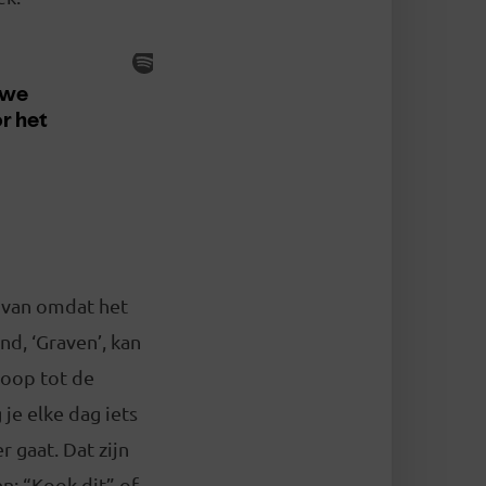
t van omdat het
nd, ‘Graven’, kan
loop tot de
 je elke dag iets
 gaat. Dat zijn
en: “Kook dit” of