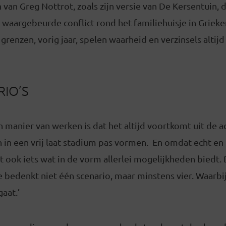
n van Greg Nottrot, zoals zijn versie van De Kersentuin,
t waargebeurde conflict rond het familiehuisje in Grieken
grenzen, vorig jaar, spelen waarheid en verzinsels altijd 
RIO’S
n manier van werken is dat het altijd voortkomt uit de ac
 in een vrij laat stadium pas vormen. En omdat echt en 
at ook iets wat in de vorm allerlei mogelijkheden biedt. 
 bedenkt niet één scenario, maar minstens vier. Waarbij
aat.’