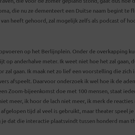
Graven, die voor de zomer gepland stond, gaat dus hoe 
 oma, die nu ze dementeert een Duitse naam begint te f
 van heeft gehoord, zal mogelijk zelfs als podcast of h
pvoeren op het Berlijnplein. Onder de overkapping k
t op anderhalve meter. Ik weet niet hoe het zal gaan, d
r zal gaan. Ik maak net zo lief een voorstelling die zich
ers afspeelt. Daarvoor onderzoek ik wel hoe ik de ade
k een Zoom-bijeenkomst doe met 100 mensen, staat iede
iet meer, ik hoor de lach niet meer, ik merk de reacties 
 afgelopen tijd al veel is gebruikt, maar theater speel j
 je dat die interactie plaatsvindt tussen honderd man th