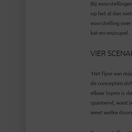
Bij voorstellinge
op het al dan nie
voorstelling over 
kat-en-muisspel.
VIER SCENA
‘Het fijne van mij
de concepten zich
elkaar lopen is d
spannend, want je
weet welke doorg