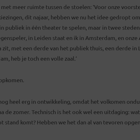
met meer ruimte tussen de stoelen: ‘Voor onze voorste
iezingen, dit najaar, hebben we nu het idee gedropt o
in publiek in één theater te spelen, maar in twee steden 
tegenspeler, in Leiden staat en ik in Amsterdam, en onz
a zit, met een derde van het publiek thuis, een derde in
m, heb je toch een volle zaal.’
 opkomen.
k nog heel erg in ontwikkeling, omdat het volkomen ondui
a de zomer. Technisch is het ook wel een uitdaging: wa
tot stand komt? Hebben we het dan al van tevoren opge