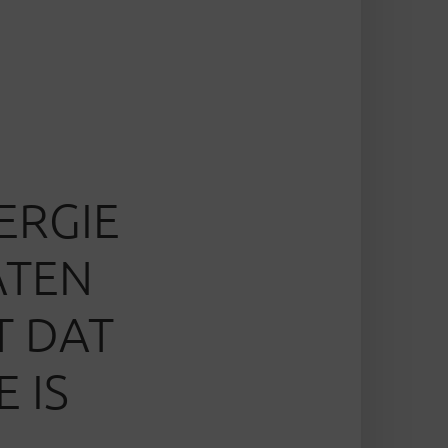
ERGIE
ATEN
T DAT
 IS