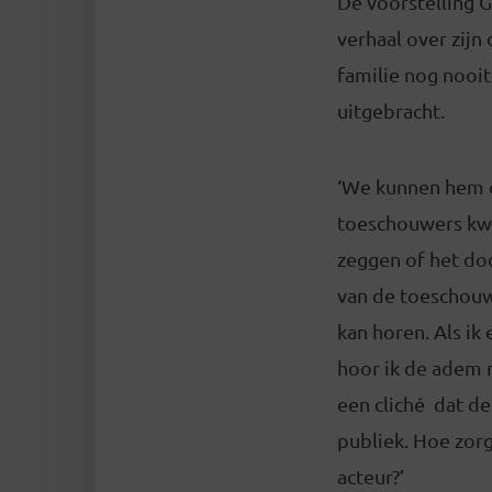
De voorstelling 
verhaal over zijn
familie nog nooit
uitgebracht.
‘We kunnen hem o
toeschouwers kwij
zeggen of het doo
van de toeschouw
kan horen. Als i
hoor ik de adem n
een cliché dat de
publiek. Hoe zorg
acteur?’