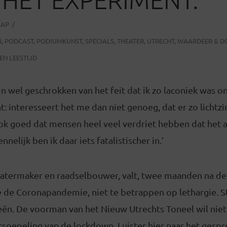
AAP
N
,
PODCAST
,
PODIUMKUNST
,
SPECIALS
,
THEATER
,
UTRECHT
,
WAARDEER & D
EN LEESTIJD
gin wel geschrokken van het feit dat ik zo laconiek was o
t: interesseert het me dan niet genoeg, dat er zo lichtz
ook goed dat mensen heel veel verdriet hebben dat het a
nelijk ben ik daar iets fatalistischer in.’
atermaker en raadselbouwer, valt, twee maanden na de s
 de Coronapandemie, niet te betrappen op lethargie. St
eën. De voorman van het Nieuw Utrechts Toneel wil niet
soepeling van de lockdown. Luister hier naar het gespr