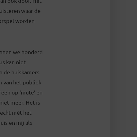
dan ook door. Het
luisteren waar de
oorspel worden
unnen we honderd
us kan niet
 in de huiskamers
m van het publiek
reen op ‘mute’ en
niet meer. Het is
e echt mét het
uis en mij als