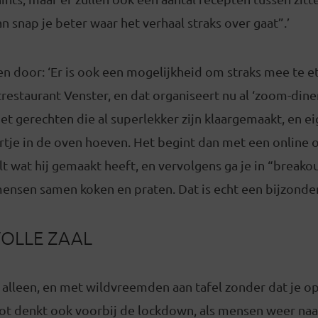
an snap je beter waar het verhaal straks over gaat”.’
en door: ‘Er is ook een mogelijkheid om straks mee te 
staurant Venster, en dat organiseert nu al ‘zoom-diners
met gerechten die al superlekker zijn klaargemaakt, en ei
rtje in de oven hoeven. Het begint dan met een online
elt wat hij gemaakt heeft, en vervolgens ga je in “break
ensen samen koken en praten. Dat is echt een bijzonder
VOLLE ZAAL
alleen, en met wildvreemden aan tafel zonder dat je o
rot denkt ook voorbij de lockdown, als mensen weer naa