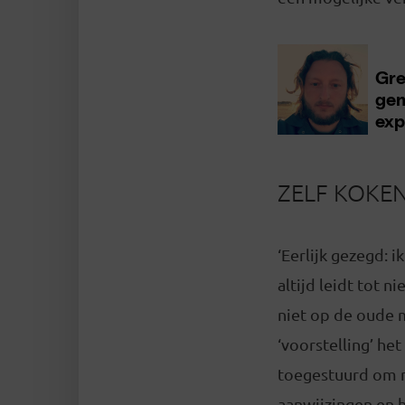
ZELF KOKE
‘Eerlijk gezegd: 
altijd leidt tot 
niet op de oude 
‘voorstelling’ het
toegestuurd om m
aanwijzingen en h