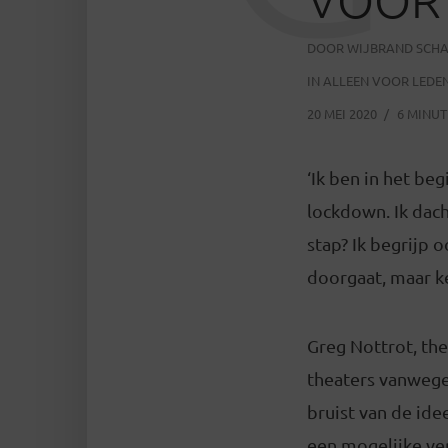
DOOR
WIJBRAND SCH
IN
ALLEEN VOOR LEDE
20 MEI 2020
6 MINUT
‘Ik ben in het be
lockdown. Ik dach
stap? Ik begrijp 
doorgaat, maar ken
Greg Nottrot, the
theaters vanwege
bruist van de ide
een mogelijke ver