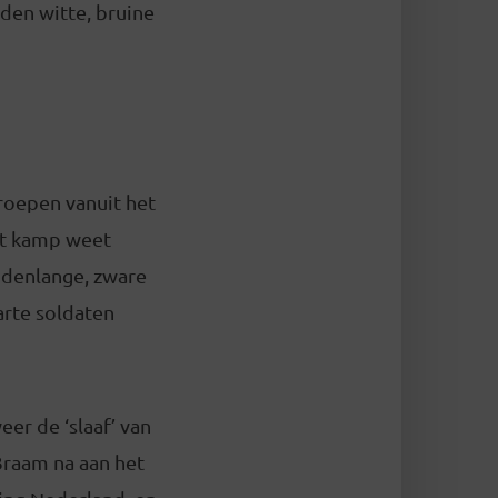
den witte, bruine
roepen vanuit het
it kamp weet
ndenlange, zware
rte soldaten
er de ‘slaaf’ van
Braam na aan het