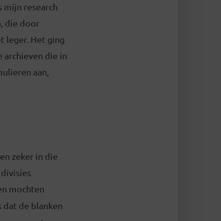
s mijn research
, die door
 leger. Het ging
archieven die in
ulieren aan,
en zeker in die
divisies
n mochten
s dat de blanken