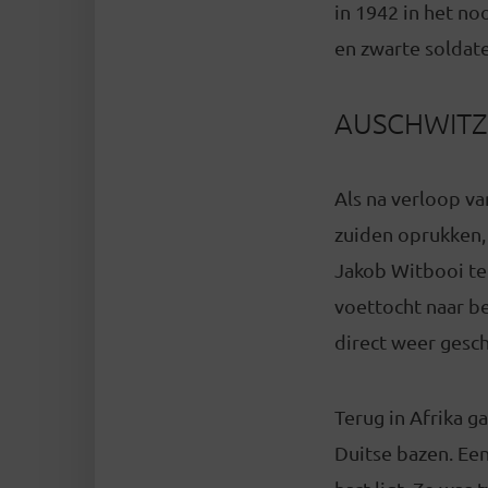
in 1942 in het no
en zwarte soldate
AUSCHWITZ
Als na verloop v
zuiden oprukken,
Jakob Witbooi te
voettocht naar b
direct weer gesch
Terug in Afrika g
Duitse bazen. Ee