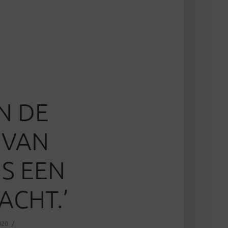
N DE
 VAN
S EEN
ACHT.’
020