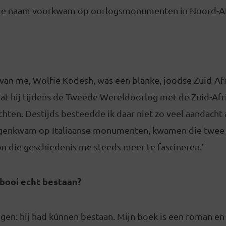
ie naam voorkwam op oorlogsmonumenten in Noord-Afrik
van me, Wolfie Kodesh, was een blanke, joodse Zuid-Afr
dat hij tijdens de Tweede Wereldoorlog met de Zuid-Af
ochten. Destijds besteedde ik daar niet zo veel aandacht 
genkwam op Italiaanse monumenten, kwamen die twee 
on die geschiedenis me steeds meer te fascineren.’
booi echt bestaan?
eggen: hij had kúnnen bestaan. Mijn boek is een roman e