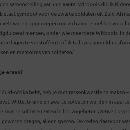
een samenstelling van een aantal Witboois die ik tijden
 staat symbool voor de zwarte soldaten uit Zuid-Afrika
sevelt waren opgeroepen om zich aan te melden voor het
gduizend mensen, onder wie meerdere Witboois. In de 
ië lagen te verstoffen trof ik talloze aanmeldingsform
ken en memoires van soldaten.’
je eraan?
r Zuid-Afrika hebt, heb je met rassenkwestie te maken – 
geval. Witte, bruine en zwarte soldaten werden in aparte 
e zwarte soldaten zaten in het zogeheten
Native Corps
e
n geweren dragen, alleen speren. De reden daarvoor wa