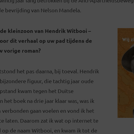
 twintig jaar lang betrokken bij de Anti-Apartheidsbewe
e bevrijding van Nelson Mandela.
de kleinzoon van Hendrik Witbooi –
or dit verhaal op uw pad tijdens de
w vorige roman?
ntstond het pas daarna, bij toeval. Hendrik
ijzondere figuur, die tachtig jaar oude
opstand kwam tegen het Duitse
n het boek na drie jaar klaar was, was ik
verbonden gaan voelen en vond ik het
te laten. Daarom zat ik wat op internet te
d op de naam Witbooi, en kwam ik tot de