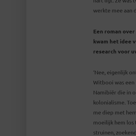
hart ligt. Ze was
werkte mee aan d
Een roman over 
kwam het idee vo
research voor u
‘Nee, eigenlijk o
Witbooi was een b
Namibiër die in 
kolonialisme. Toe
me diep met hem 
moeilijk hem los 
struinen, zoeken