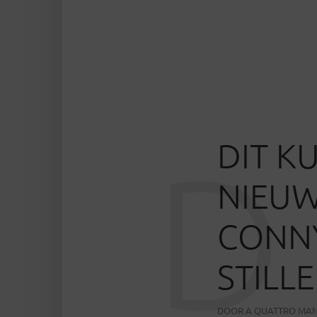
DIT K
D
NIEU
CONNY
STILL
DOOR
A QUATTRO MAN