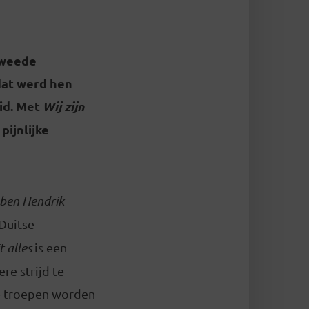
Tweede
dat werd hen
id. Met
Wij zijn
pijnlijke
 ben Hendrik
 Duitse
t alles
is een
re strijd te
se troepen worden