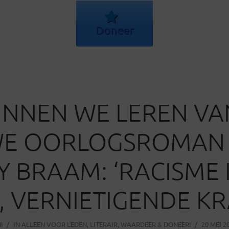
Doneer
UNNEN WE LEREN VA
WE OORLOGSROMAN
 BRAAM: ‘RACISME I
E, VERNIETIGENDE KR
I
IN
ALLEEN VOOR LEDEN
,
LITERAIR
,
WAARDEER & DONEER!
20 MEI 2