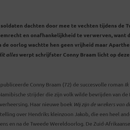
 soldaten dachten door mee te vechten tijdens de 
emrecht en onafhankelijkheid te verwerven, want 
a de oorlog wachtte hen geen vrijheid maar Aparthe
it alles
werpt schrijfster Conny Braam licht op deze 
n publiceerde Conny Braam (72) de succesvolle roman
Ik
Namibische strijder die zijn volk wilde bevrijden van de
 overheersing. Haar nieuwe boek
Wij zijn de wrekers van di
lling over Hendriks kleinzoon Jakob, die een heel ande
jdens en na de Tweede Wereldoorlog. De Zuid-Afrikaan