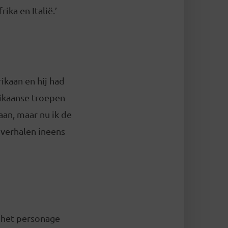
a en Italië.’
ikaan en hij had
rikaanse troepen
aan, maar nu ik de
verhalen ineens
n het personage