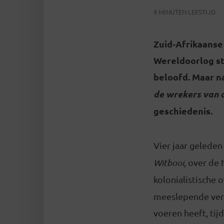
9 MINUTEN LEESTIJD
Zuid-Afrikaanse
Wereldoorlog st
beloofd. Maar n
de wrekers van d
geschiedenis.
Vier jaar gelede
Witbooi
, over de 
kolonialistische
meeslepende verte
voeren heeft, ti