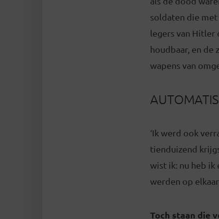
als de dóód ware
soldaten die met
legers van Hitler
houdbaar, en de 
wapens van omge
AUTOMATI
‘Ik werd ook ver
tienduizend krij
wist ik: nu heb i
werden op elkaar
Toch staan die v