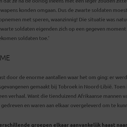
n dat ze na de oorlog ineens met een leger zouden zitt
 wapens konden omgaan. Dus de zwarte soldaten moest
 opnemen met speren, waanzinnig! Die situatie was natuu
zwarte soldaten eigenden zich op een gegeven moment 
komen soldaten toe.’
SME
rast door de enorme aantallen waar het om ging: er wer
gsgevangenen gemaakt bij Tobroek in Noord-Libië. Toen 
k een verhaal. Want die tienduizend Afrikaanse mannen va
 gedreven en waren aan elkaar overgeleverd om te kunn
erschillende groepen elkaar aanvankelijk haast naa