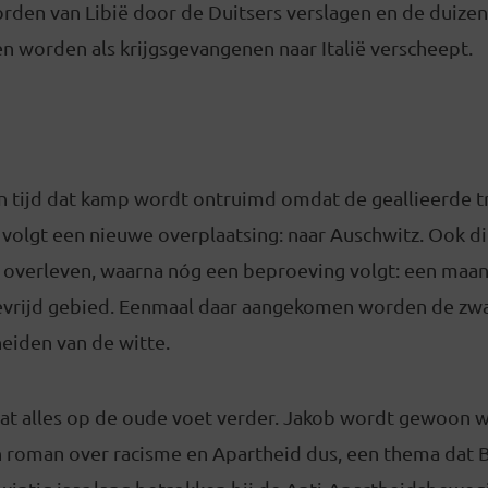
orden van Libië door de Duitsers verslagen en de duizen
n worden als krijgsgevangenen naar Italië verscheept.
an tijd dat kamp wordt ontruimd omdat de geallieerde t
 volgt een nieuwe overplaatsing: naar Auschwitz. Ook d
 overleven, waarna nóg een beproeving volgt: een maa
evrijd gebied. Eenmaal daar aangekomen worden de zwa
eiden van de witte.
aat alles op de oude voet verder. Jakob wordt gewoon we
n roman over racisme en Apartheid dus, een thema dat 