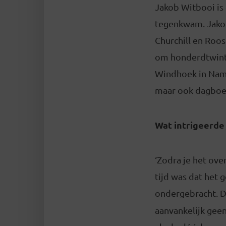
Jakob Witbooi is 
tegenkwam. Jakob
Churchill en Roo
om honderdtwinti
Windhoek in Namib
maar ook dagboe
Wat intrigeerde 
‘Zodra je het ove
tijd was dat het 
ondergebracht. D
aanvankelijk gee