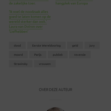
de zakelijke toer.
hangplek van Europa
‘Ik voel de noodzaak alles
goed te laten komen op de
wereld sterker dan ooit.’
Laura van Dolron over
‘Liefhebben’
dood
Eerste Wereldoorlog
geld
jury
moord
Parijs
publiek
recensie
Stravinsky
vrouwen
OVER DEZE AUTEUR