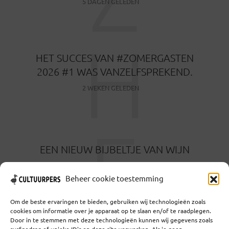
5 DAGEN GELEDEN
H
HET SUCCES VAN #ZOMERGASTEN
2026 #1 WAS VANZELFSPREKEND.
2 WEKEN GELEDEN
E
EEN NIEUW BIJBELTJE VAN WIJN
1 MAAND GELEDEN
Beheer cookie toestemming
Om de beste ervaringen te bieden, gebruiken wij technologieën zoals
cookies om informatie over je apparaat op te slaan en/of te raadplegen.
Door in te stemmen met deze technologieën kunnen wij gegevens zoals