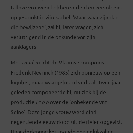
talloze vrouwen hebben verleid en vervolgens
opgestookt in zijn kachel. ‘Maar waar zijn dan
die bewijzen?!’, zal hij later vragen, zich
verlustigend in de onkunde van zijn
aanklagers.
Met
Landru
richt de Vlaamse componist
Frederik Neyrinck (1985) zich opnieuw op een
luguber, maar waargebeurd verhaal. Twee jaar
geleden componeerde hij muziek bij de
productie
i c o n
over de ‘onbekende van
Seine’. Deze jonge vrouw werd eind
negentiende eeuw dood uit de rivier opgevist.
Haar dodenmasker toonde een gelukzalige