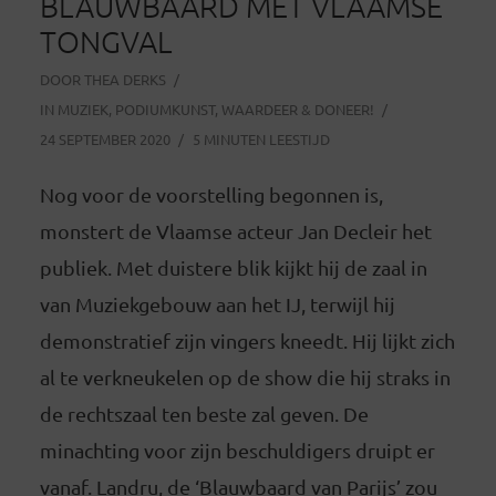
BLAUWBAARD MET VLAAMSE
TONGVAL
DOOR
THEA DERKS
IN
MUZIEK
,
PODIUMKUNST
,
WAARDEER & DONEER!
24 SEPTEMBER 2020
5 MINUTEN LEESTIJD
Nog voor de voorstelling begonnen is,
monstert de Vlaamse acteur Jan Decleir het
publiek. Met duistere blik kijkt hij de zaal in
van Muziekgebouw aan het IJ, terwijl hij
demonstratief zijn vingers kneedt. Hij lijkt zich
al te verkneukelen op de show die hij straks in
de rechtszaal ten beste zal geven. De
minachting voor zijn beschuldigers druipt er
vanaf. Landru, de ‘Blauwbaard van Parijs’ zou