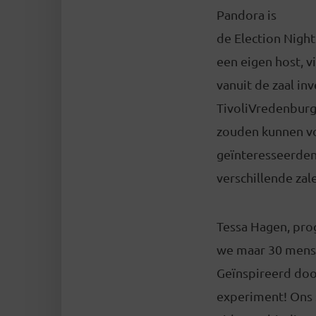
Pandora is
de Election Night
een eigen host, v
vanuit de zaal in
TivoliVredenburg
zouden kunnen vo
geïnteresseerden 
verschillende zal
Tessa Hagen, pro
we maar 30 mense
Geïnspireerd doo
experiment! Ons s