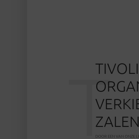
TIVOL
T
ORGAN
VERKI
ZALE
DOOR
EEN VAN ONZE 