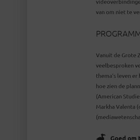
videoverbindinge
van om niet te ve
PROGRAMMA
Vanuit de Grote 
veelbesproken ver
thema’s leven er 
hoe zien de plan
(American Studies
Markha Valenta (d
(mediawetenschapp
Goed om 