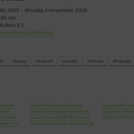
ght 2020 – dinsdag 3 november 2020
.00 uur
tickets € 5
redenburg.nl/election
ds
Bluesky
Facebook
LinkedIn
Pinterest
WhatsApp
senteert
TivoliVredenburg heropent:
Dag van de Comp
aanse
Utrechts muziekpodium hervat
succesvol verlop
storische
succesformule Walk The Line en
editie op 19 en 2
ember live
bevestigt nieuwe programmering