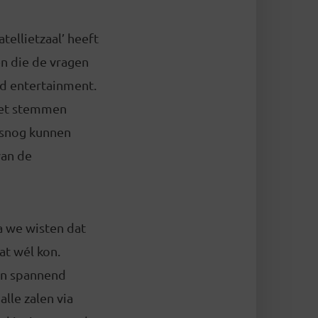
tellietzaal’ heeft
en die de vragen
nd entertainment.
het stemmen
lsnog kunnen
van de
a we wisten dat
t wél kon.
en spannend
lle zalen via