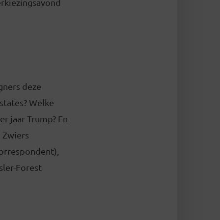
erkiezingsavond
gners deze
 states? Welke
ier jaar Trump? En
 Zwiers
correspondent),
sler-Forest