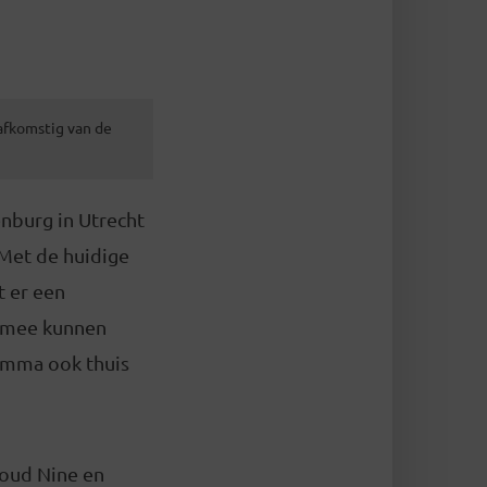
 afkomstig van de
nburg in Utrecht
Met de huidige
 er een
e mee kunnen
ramma ook thuis
loud Nine en