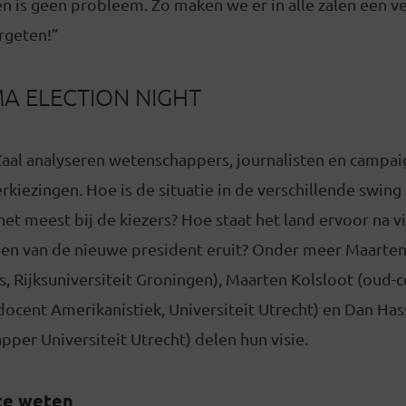
n is geen probleem. Zo maken we er in alle zalen een v
rgeten!”
 ELECTION NIGHT
Zaal analyseren wetenschappers, journalisten en campai
kiezingen. Hoe is de situatie in de verschillende swing
het meest bij de kiezers? Hoe staat het land ervoor na v
nen van de nieuwe president eruit? Onder meer Maarten
, Rijksuniversiteit Groningen), Maarten Kolsloot (oud-
ocent Amerikanistiek, Universiteit Utrecht) en Dan Has
er Universiteit Utrecht) delen hun visie.
te weten