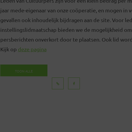
Leden van Cultuurpers zijn voor een klein bedrag per 
jaar mede-eigenaar van onze coöperatie, en mogen in
gevallen ook inhoudelijk bijdragen aan de site. Voor l
instellingslidmaatschap bieden we de mogelijkheid om
persberichten onverkort door te plaatsen. Ook lid word
Kijk op
deze pagina
TOON ALLE
BERICHTEN