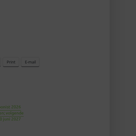
Print
E-mail
onist 2026
en; volgende
0 juni 2027