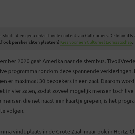
ersbericht en geen redactionele content van Cultuurpers. De inhoud is
lf ook persberichten plaatsen?
Kies voor een Cultureel Lidmaatschap
.
ember 2020 gaat Amerika naar de stembus. TivoliVrede
live programma rondom deze spannende verkiezingen. 
n er maximaal 30 bezoekers in een zaal. Daarom wordt
t in vier zalen, zodat zoveel mogelijk mensen toch liv
e mensen die net naast een kaartje grepen, is het prog
 te volgen.
ma vindt plaats in de Grote Zaal, maar ook in Hertz, C