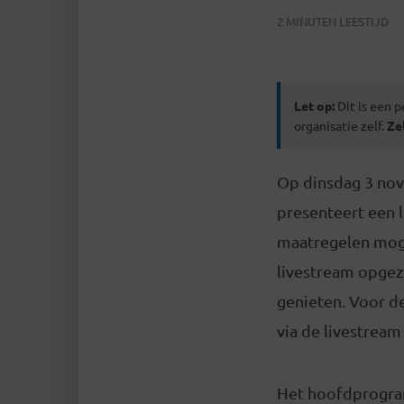
2 MINUTEN LEESTIJD
Let op:
Dit is een p
organisatie zelf.
Ze
Op dinsdag 3 nov
presenteert een 
maatregelen moge
livestream opgeze
genieten. Voor d
via de livestream
Het hoofdprogram