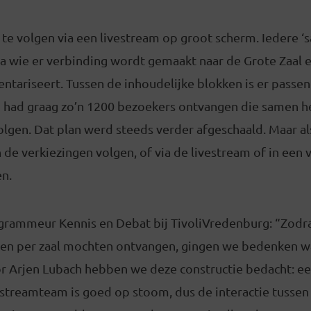
 te volgen via een livestream op groot scherm. Iedere ‘sa
ia wie er verbinding wordt gemaakt naar de Grote Zaal 
ventariseert. Tussen de inhoudelijke blokken is er passe
 had graag zo’n 1200 bezoekers ontvangen die samen 
lgen. Dat plan werd steeds verder afgeschaald. Maar a
de verkiezingen volgen, of via de livestream of in een 
en.
grammeur Kennis en Debat bij TivoliVredenburg: “Zodr
n per zaal mochten ontvangen, gingen we bedenken wa
r Arjen Lubach hebben we deze constructie bedacht: e
treamteam is goed op stoom, dus de interactie tussen a