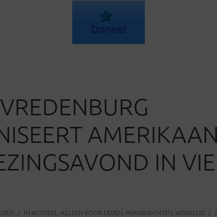
Doneer
IVREDENBURG
ISEERT AMERIKAAN
EZINGSAVOND IN VI
N
LEDEN
IN
ACTUEEL
,
ALLEEN VOOR LEDEN
,
PERSBERICHTEN
,
WORD LID