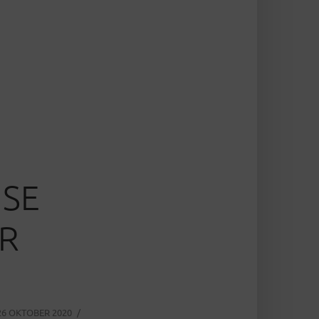
SE
ER
26 OKTOBER 2020