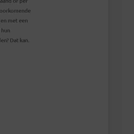
maand of per
 voorkomende
eden met een
 hun
en? Dat kan.