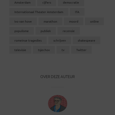
Amsterdam
cijfers
democratie
Internationaal Theater Amsterdam
ITA
ivo van hove
marathon
moord
online
populisme
publiek
recensie
romeinse tragedies
schrijven
shakespeare
televisie
tsjechov
tv
Twitter
OVER DEZE AUTEUR