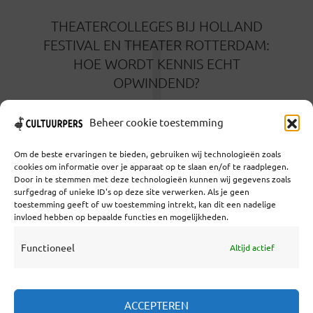
T
THEATERCOLLEGES BIJ HOLLAND
FESTIVAL EN THEATER ROTTERDAM:
HOE WORDT KENNIS ECHT
OPWINDEND?
1 MAAND GELEDEN
Beheer cookie toestemming
Om de beste ervaringen te bieden, gebruiken wij technologieën zoals
cookies om informatie over je apparaat op te slaan en/of te raadplegen.
Door in te stemmen met deze technologieën kunnen wij gegevens zoals
surfgedrag of unieke ID's op deze site verwerken. Als je geen
toestemming geeft of uw toestemming intrekt, kan dit een nadelige
Coöperatief Cultureel Persbureau U.A. | Salzburg 29 |
invloed hebben op bepaalde functies en mogelijkheden.
3524KS Utrecht | KvK: 55573592 |Btw:
NL851769731B01 | Bank: NL92 TRIO 0254 7521 01
Functioneel
Altijd actief
Samenwerken
ACCEPTEREN