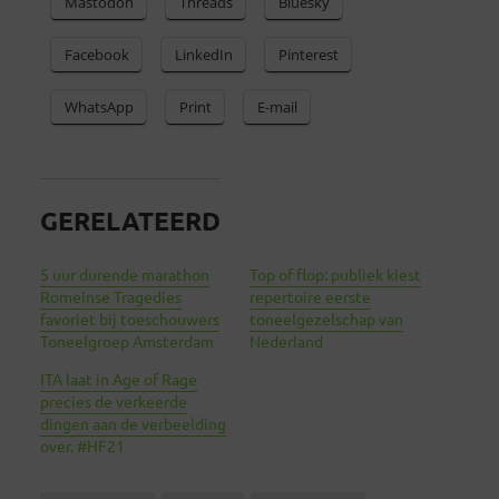
Mastodon
Threads
Bluesky
Facebook
LinkedIn
Pinterest
WhatsApp
Print
E-mail
GERELATEERD
5 uur durende marathon
Top of flop: publiek kiest
Romeinse Tragedies
repertoire eerste
favoriet bij toeschouwers
toneelgezelschap van
Toneelgroep Amsterdam
Nederland
ITA laat in Age of Rage
precies de verkeerde
dingen aan de verbeelding
over. #HF21