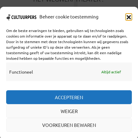
J
2 MAANDEN GELEDEN
Beheer cookie toestemming
Om de beste ervaringen te bieden, gebruiken wij technologieën zoals
cookies om informatie over je apparaat op te slaan en/of te raadplegen.
Door in te stemmen met deze technologieën kunnen wij gegevens zoals
surfgedrag of unieke ID's op deze site verwerken. Als je geen
toestemming geeft of uw toestemming intrekt, kan dit een nadelige
Coöperatief Cultureel Persbureau U.A. | Salzburg 29 |
invloed hebben op bepaalde functies en mogelijkheden.
3524KS Utrecht | KvK: 55573592 |Btw:
NL851769731B01 | Bank: NL92 TRIO 0254 7521 01
Functioneel
Altijd actief
Samenwerken
ACCEPTEREN
Statuten
WEIGER
Redactiestatuut
Over Ons
VOORKEUREN BEWAREN