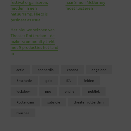
festival organiseren,
naar Simon McBurney
midden in een
moet luisteren
natuurramp. Niets is
business as usual’
Het nieuwe seizoen van
Theater Rotterdam – de
makerscommunity trekt
met 9 producties het land
in
actie
concordia
corona
engeland
Enschede
geld
ITA
leiden
lockdown
npo
online
publiek
Rotterdam
subsidie
theater rotterdam
tournee