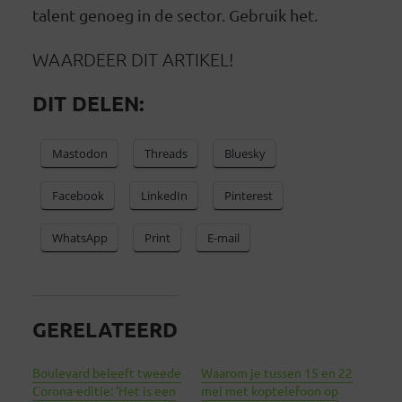
talent genoeg in de sector. Gebruik het.
WAARDEER DIT ARTIKEL!
DIT DELEN:
Mastodon
Threads
Bluesky
Facebook
LinkedIn
Pinterest
WhatsApp
Print
E-mail
GERELATEERD
Boulevard beleeft tweede
Waarom je tussen 15 en 22
Corona-editie: ‘Het is een
mei met koptelefoon op