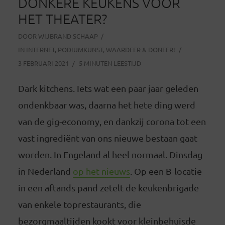
DONKERE KEUKENS VOOR
HET THEATER?
DOOR
WIJBRAND SCHAAP
IN
INTERNET
,
PODIUMKUNST
,
WAARDEER & DONEER!
3 FEBRUARI 2021
5 MINUTEN LEESTIJD
Dark kitchens. Iets wat een paar jaar geleden
ondenkbaar was, daarna het hete ding werd
van de gig-economy, en dankzij corona tot een
vast ingrediënt van ons nieuwe bestaan gaat
worden. In Engeland al heel normaal. Dinsdag
in Nederland
op het nieuws
. Op een B-locatie
in een aftands pand zetelt de keukenbrigade
van enkele toprestaurants, die
bezorgmaaltijden kookt voor kleinbehuisde