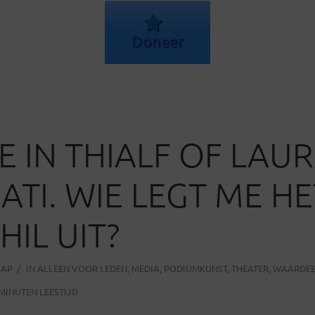
Doneer
W
 IN THIALF OF LAUR
ATI. WIE LEGT ME HE
HIL UIT?
AAP
IN
ALLEEN VOOR LEDEN
,
MEDIA
,
PODIUMKUNST
,
THEATER
,
WAARDEE
 MINUTEN LEESTIJD