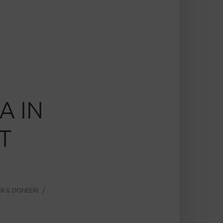
A IN
T
R & DONEER!