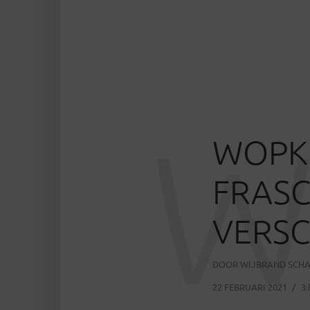
WOPKE
FRASC
VERSC
DOOR
WIJBRAND SCH
22 FEBRUARI 2021
3