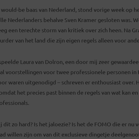
would-be baas van Nederland, stond vorige week op het
 alle Nederlanders behalve Sven Kramer gesloten was. 
g een terechte storm van kritiek over zich heen. Na G
der van het land die zijn eigen regels alleen voor and
peelde Laura van Dolron, een door mij zeer gewaardee
tal voorstellingen voor twee professionele personen in 
oor waren uitgenodigd – schreven er enthousiast over. He
 omdat het precies past binnen de regels van wat kan en 
ofessionals.
 dit zo hard? Is het jaloezie? Is het de FOMO die er nu v
had willen zijn om van dit exclusieve dingetje deelgenoot