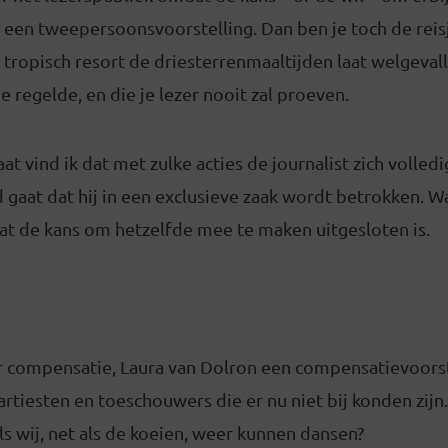
aan een tweepersoonsvoorstelling. Dan ben je toch de reisj
ce tropisch resort de driesterrenmaaltijden laat welgeval
e regelde, en die je lezer nooit zal proeven.
at vind ik dat met zulke acties de journalist zich volled
gaat dat hij in een exclusieve zaak wordt betrokken. Wa
t de kans om hetzelfde mee te maken uitgesloten is.
er compensatie, Laura van Dolron een compensatievoorst
-artiesten en toeschouwers die er nu niet bij konden zijn
s wij, net als de koeien, weer kunnen dansen?