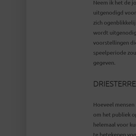
Neem ik het de jo
uitgenodigd voor
zich ogenblikkelij
wordt uitgenodig
voorstellingen d
speelperiode zou
gegeven.
DRIESTERR
Hoeveel mensen sl
om het publiek op
helemaal voor ku
te betekenen voor