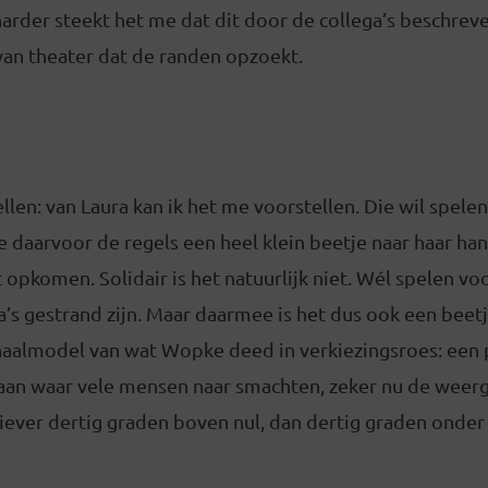
arder steekt het me dat dit door de collega’s beschrev
n theater dat de randen opzoekt.
ellen: van Laura kan ik het me voorstellen. Die wil spele
ze daarvoor de regels een heel klein beetje naar haar han
 opkomen. Solidair is het natuurlijk niet. Wél spelen voo
’s gestrand zijn. Maar daarmee is het dus ook een beetj
chaalmodel van wat Wopke deed in verkiezingsroes: ee
baan waar vele mensen naar smachten, zeker nu de wee
 liever dertig graden boven nul, dan dertig graden onder