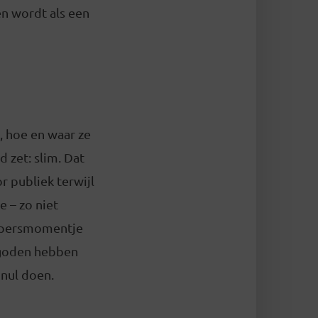
en wordt als een
n, hoe en waar ze
d zet: slim. Dat
r publiek terwijl
e – zo niet
n persmomentje
rgoden hebben
 nul doen.