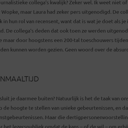
urnalistieke collega’s kwalijk? Zeker wel. Ik weet niet of
 Wopke, maar Laura had zeker pers uitgenodigd. De col
k in hun rol van recensent, want dat is wat je doet als je
d. De collega’s deden dat ook toen ze werden uitgenod
ie maar door hoogstens een 200-tal toeschouwers tijden
den kunnen worden gezien. Geen woord over de absurdi
ENMAALTIJD
uit je daarmee buiten? Natuurlijk is het de taak van ons
 de hoogte te stellen van unieke gebeurtenissen, en dat
nstgebeurtenissen. Maar die dertigpersonenvoorstelli
 het lezerspubliek omdat de kans – of de wil – om erbij 