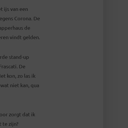
 ijs van een
Wegens Corona. De
rapperhaus de
eren vindt gelden.
rde stand-up
Frascati. De
t kon, zo las ik
wat niet kan, qua
oor zorgt dat ik
 te zijn?