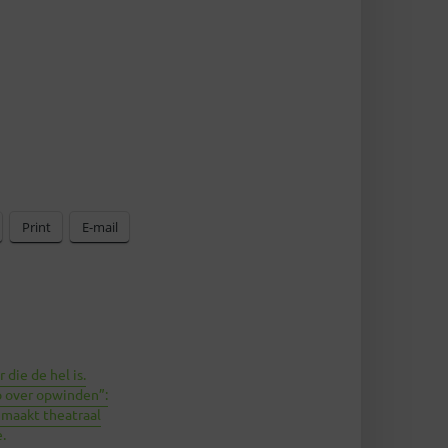
Print
E-mail
 die de hel is.
o over opwinden”:
 maakt theatraal
.