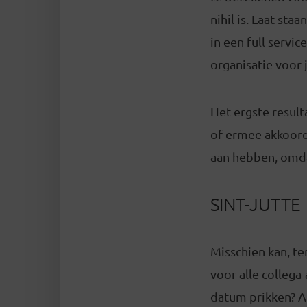
nihil is. Laat st
in een full servi
organisatie voor j
Het ergste resulta
of ermee akkoord 
aan hebben, omda
SINT-JUTTE
Misschien kan, t
voor alle collega
datum prikken? Al