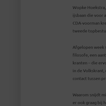
Wopke Hoekstra, 
ijsbaan die voor
CDA-voorman kree
tweede topbestuur
Afgelopen week s
filosofe, een aan
kranten – die erv
in de Volkskrant,
contact tussen pr
Waarom snijdt mij
er ook graag bij 