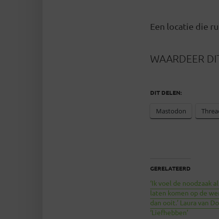
Een locatie die r
WAARDEER DIT
DIT DELEN:
Mastodon
Threa
GERELATEERD
‘Ik voel de noodzaak a
laten komen op de wer
dan ooit.’ Laura van D
‘Liefhebben’