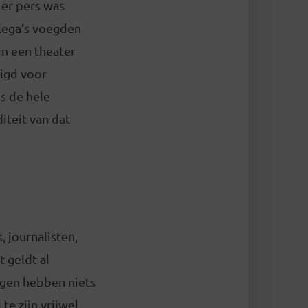
 er pers was
lega’s voegden
 in een theater
igd voor
s de hele
teit van dat
, journalisten,
 geldt al
ngen hebben niets
te zijn vrijwel