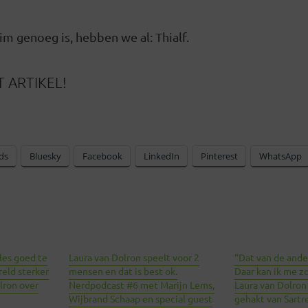
uim genoeg is, hebben we al: Thialf.
 ARTIKEL!
ds
Bluesky
Facebook
LinkedIn
Pinterest
WhatsApp
lles goed te
Laura van Dolron speelt voor 2
“Dat van de ander
eld sterker
mensen en dat is best ok.
Daar kan ik me z
olron over
Nerdpodcast #6 met Marijn Lems,
Laura van Dolron
Wijbrand Schaap en special guest
gehakt van Sartre