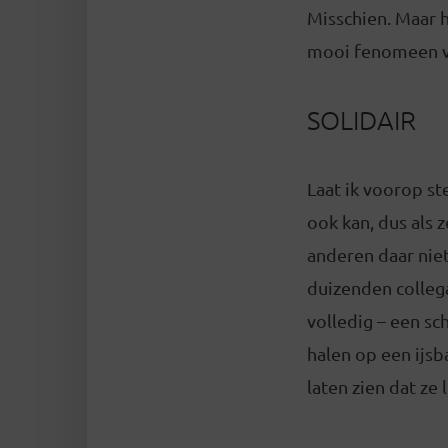
Misschien. Maar h
mooi fenomeen va
SOLIDAIR
Laat ik voorop st
ook kan, dus als 
anderen daar niet
duizenden collega
volledig – een s
halen op een ijs
laten zien dat ze